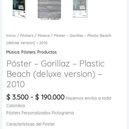
Inicio
/
Pósters
/
Música
/ Póster – Gorillaz – Plastic Beach
(deluxe version) – 2010
Música
,
Pósters
,
Productos
Póster – Gorillaz – Plastic
Beach (deluxe version) –
2010
Rango
$
3.500
-
$
190.000
Hacemos envíos a toda
de
Colombia
precios:
Pósters Personalizados Pictograma
desde
$ 3.500
Características del Póster: