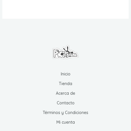
$ 190.000
múltiples
variantes.
Las
opciones
se
pueden
elegir
en
la
página
Inicio
de
Tienda
producto
Acerca de
Contacto
Términos y Condiciones
Mi cuenta