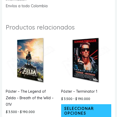
Envíos a todo Colombia
Productos relacionados
Póster – The Legend of
Póster – Terminator 1
Zelda – Breath of the Wild –
Rango
$
3.500
-
$
190.000
de
01V
Est
precios:
SELECCIONAR
desde
Rango
pr
$
3.500
-
$
190.000
OPCIONES
$ 3.500
de