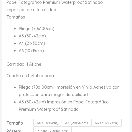
hasta
Papel Fotográfico Premium Waterproof Satinado
$ 190.000
Impresión de alta calidad
Tamaños
Pliego (70x100cm)
A3 (30x42cm)
A4 (21x30cm)
A6 (10x15cm)
Cantidad: 1 Afiche
Cuadro en Retablo para:
Pliego (70x100cm) Impresión en Vinilo Adhesivo con
protección para mayor durabilidad
A3 (30x42cm) Impresión en Papel Fotográfico
Premium Waterproof Satinado
Tamaño
A6 (10x15cm)
A4 (21x30cm)
A3 (30x42cm)
Pliego (70x100cm)
Pósters