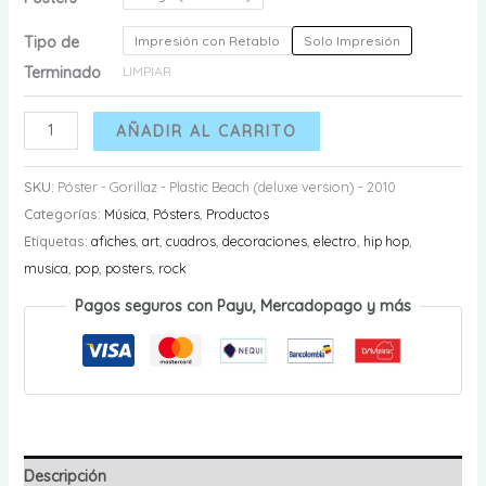
Tipo de
Impresión con Retablo
Solo Impresión
Terminado
LIMPIAR
Póster
AÑADIR AL CARRITO
-
Gorillaz
SKU:
Póster - Gorillaz - Plastic Beach (deluxe version) - 2010
-
Categorías:
Música
,
Pósters
,
Productos
Plastic
Etiquetas:
afiches
,
art
,
cuadros
,
decoraciones
,
electro
,
hip hop
,
Beach
musica
,
pop
,
posters
,
rock
(deluxe
Pagos seguros con Payu, Mercadopago y más
version)
-
2010
cantidad
Descripción