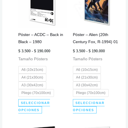
Póster – ACDC – Back in
Póster – Alien (20th
Black – 1980
Century Fox, R-1994) 01
Rango
Rango
$
3.500
-
$
190.000
$
3.500
-
$
190.000
de
de
Tamaño Pósters
precios:
Tamaño Pósters
precios:
desde
desde
$ 3.500
$ 3.500
A6 (10x15cm)
A6 (10x15cm)
hasta
hasta
$ 190.000
$ 190.000
A4 (21x30cm)
A4 (21x30cm)
A3 (30x42cm)
A3 (30x42cm)
Pliego (70x100cm)
Pliego (70x100cm)
SELECCIONAR
SELECCIONAR
Este
Este
OPCIONES
OPCIONES
producto
producto
tiene
tiene