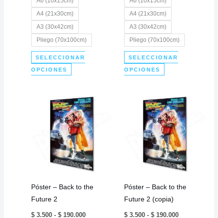
A6 (10x15cm)
A6 (10x15cm)
hasta
hasta
$ 190.000
$ 190.000
A4 (21x30cm)
A4 (21x30cm)
A3 (30x42cm)
A3 (30x42cm)
Pliego (70x100cm)
Pliego (70x100cm)
SELECCIONAR
SELECCIONAR
Este
Este
OPCIONES
OPCIONES
producto
producto
tiene
tiene
múltiples
múltiples
variantes.
variantes.
Las
Las
opciones
opciones
se
se
pueden
pueden
elegir
elegir
Póster – Back to the
Póster – Back to the
en
en
Future 2
Future 2 (copia)
la
la
Rango
Rango
página
página
$
3.500
-
$
190.000
$
3.500
-
$
190.000