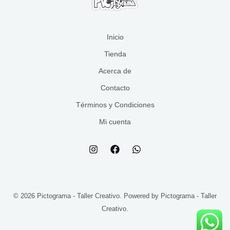
s
s
o
t
s
o
s
Inicio
Tienda
Acerca de
Contacto
Términos y Condiciones
Mi cuenta
© 2026 Pictograma - Taller Creativo. Powered by Pictograma - Taller
Creativo.