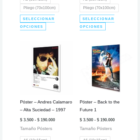
Pliego (70x100cm)
Pliego (70x100cm)
SELECCIONAR
SELECCIONAR
Este
Este
OPCIONES
OPCIONES
producto
producto
tiene
tiene
múltiples
múltiples
variantes.
variantes.
Las
Las
opciones
opciones
se
se
pueden
pueden
elegir
elegir
Póster – Andres Calamaro
Póster – Back to the
en
en
– Alta Suciedad – 1997
Future 1
la
la
Rango
Rango
página
página
$
3.500
-
$
190.000
$
3.500
-
$
190.000
de
de
de
de
Tamaño Pósters
precios:
Tamaño Pósters
precios:
desde
desde
producto
producto
$ 3.500
$ 3.500