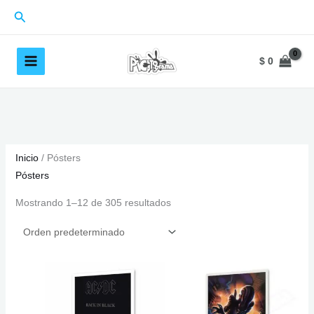
Ir
Buscar
al
contenido
$
0
Inicio
/ Pósters
Pósters
Mostrando 1–12 de 305 resultados