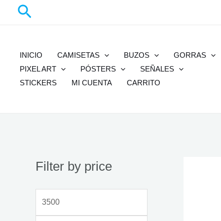
Buscar
Ir
al
contenido
INICIO
CAMISETAS
BUZOS
GORRAS
PIXEL ART
PÓSTERS
SEÑALES
STICKERS
MI CUENTA
CARRITO
Filter by price
P
P
r
r