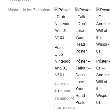
Mostrando los 7 resultados
Póster –
Club
Nintendo
Póster –
Póster 
Año 01
Fallout –
Ori –
Nº 01
Don’t
And the
Lose
Will of
$
3.500
-
Your
the
Rango
$
190.000
de
Head
Wisps 
Tamaño Pósters
precios:
Poster
01
desde
$ 3.500
A6 (10x15cm)