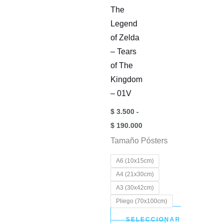
The
página
la
la
Legend
de
página
página
of Zelda
producto
de
de
– Tears
producto
product
of The
Kingdom
– 01V
$
3.500
-
Rango
$
190.000
de
Tamaño Pósters
precios:
desde
$ 3.500
A6 (10x15cm)
hasta
A4 (21x30cm)
$ 190.000
A3 (30x42cm)
Pliego (70x100cm)
SELECCIONAR