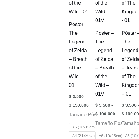
la
se
se
página
pueden
pueden
Póster –
de
elegir
elegir
The
Póster –
Póster 
producto
en
en
Legend
The
The
la
la
of Zelda
Legend
Legend
página
página
– Breath
of Zelda
of Zeld
de
de
of the
– Breath
– Tears
producto
product
Wild –
of the
of The
01
Wild –
Kingdo
01V
– 01
$
3.500
-
Rango
$
190.000
$
3.500
-
$
3.500
de
Rango
$
190.000
$
190.00
Tamaño Pósters
precios:
de
desde
Tamaño Pósters
precios:
Tamaño
$ 3.500
A6 (10x15cm)
desde
hasta
$ 3.500
A4 (21x30cm)
A6 (10x15cm)
A6 (10x
$ 190.000