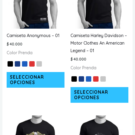
Camiseta Anonymous – 01
Camiseta Harley Davidson –
Motor Clothes An American
$
40.000
Legend – 01
Color Prenda
$
40.000
Color Prenda
Este
SELECCIONAR
producto
OPCIONES
tiene
Est
SELECCIONAR
múltiples
pr
OPCIONES
variantes.
tie
Las
múl
opciones
var
se
La
pueden
opc