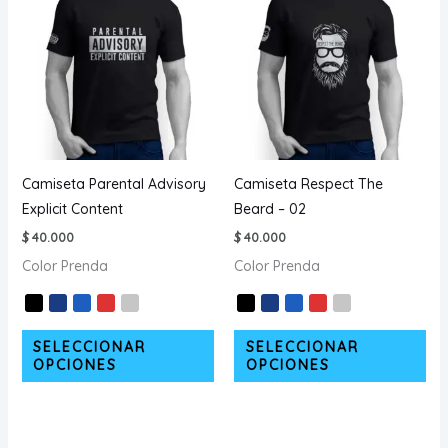
Las
opc
opciones
se
se
pu
pueden
ele
elegir
en
en
la
la
pá
página
de
Camiseta Parental Advisory
Camiseta Respect The
de
pr
Explicit Content
Beard – 02
producto
$
40.000
$
40.000
Color Prenda
Color Prenda
Este
Est
SELECCIONAR
SELECCIONAR
producto
pr
OPCIONES
OPCIONES
tiene
tie
múltiples
múl
variantes.
var