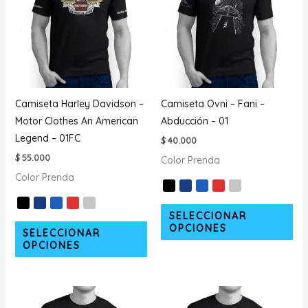
elegir
se
en
pu
la
ele
página
en
de
la
producto
pá
Camiseta Harley Davidson –
Camiseta Ovni – Fani –
de
Motor Clothes An American
Abducción – 01
pr
Legend – 01FC
$
40.000
$
55.000
Color Prenda
Color Prenda
Est
SELECCIONAR
Este
pr
OPCIONES
SELECCIONAR
producto
tie
OPCIONES
tiene
múl
múltiples
var
variantes.
La