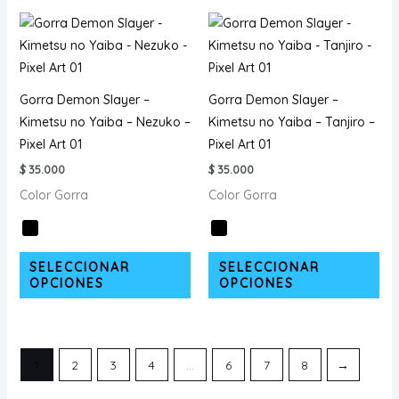
variantes.
var
Las
La
opciones
opc
se
se
Gorra Demon Slayer –
Gorra Demon Slayer –
pueden
pu
Kimetsu no Yaiba – Nezuko –
Kimetsu no Yaiba – Tanjiro –
elegir
ele
Pixel Art 01
Pixel Art 01
en
en
$
35.000
$
35.000
la
la
Color Gorra
Color Gorra
página
pá
de
de
producto
pr
Este
Est
SELECCIONAR
SELECCIONAR
producto
pr
OPCIONES
OPCIONES
tiene
tie
múltiples
múl
variantes.
var
1
2
3
4
…
6
7
8
→
Las
La
opciones
opc