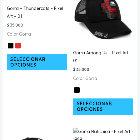
Gorra – Thundercats – Pixel
Art – 01
$
35.000
Color Gorra
Gorra Among Us – Pixel Art –
Este
SELECCIONAR
01
producto
OPCIONES
$
35.000
tiene
Color Gorra
múltiples
variantes.
Las
Est
opciones
SELECCIONAR
pr
OPCIONES
se
tie
pueden
múl
elegir
var
en
La