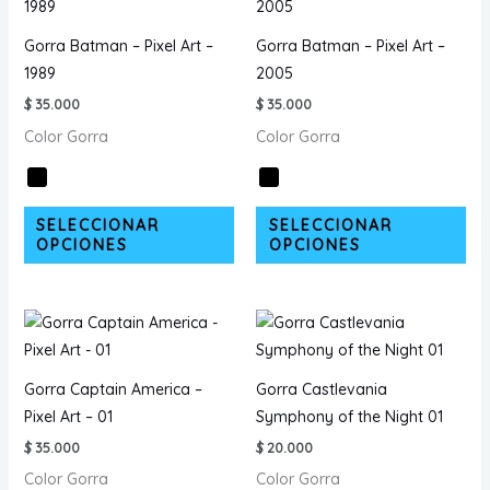
Las
la
opciones
pá
Gorra Batman – Pixel Art –
Gorra Batman – Pixel Art –
se
de
1989
2005
pueden
pr
$
35.000
$
35.000
elegir
Color Gorra
Color Gorra
en
la
página
Este
Est
de
SELECCIONAR
SELECCIONAR
producto
pr
OPCIONES
OPCIONES
producto
tiene
tie
múltiples
múl
variantes.
var
Las
La
opciones
opc
Gorra Captain America –
Gorra Castlevania
se
se
Pixel Art – 01
Symphony of the Night 01
pueden
pu
$
35.000
$
20.000
elegir
ele
Color Gorra
Color Gorra
en
en