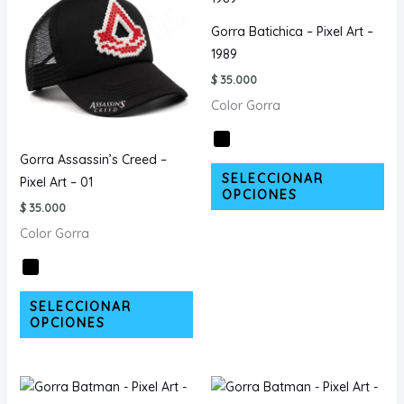
la
opc
página
Gorra Batichica – Pixel Art –
se
de
1989
pu
producto
$
35.000
ele
Color Gorra
en
la
pá
Gorra Assassin’s Creed –
Est
de
SELECCIONAR
Pixel Art – 01
pr
OPCIONES
pr
$
35.000
tie
Color Gorra
múl
var
La
Este
opc
SELECCIONAR
producto
OPCIONES
se
tiene
pu
múltiples
ele
variantes.
en