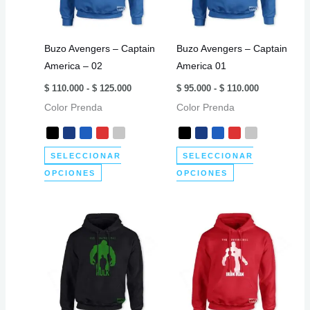
se
se
pueden
pueden
elegir
elegir
Buzo Avengers – Captain
Buzo Avengers – Captain
en
en
America – 02
America 01
la
la
Rango
Rango
página
página
$
110.000
-
$
125.000
$
95.000
-
$
110.000
de
de
de
de
Color Prenda
precios:
Color Prenda
precios:
desde
desde
producto
producto
$ 110.000
$ 95.000
hasta
hasta
$ 125.000
$ 110.000
SELECCIONAR
SELECCIONAR
Este
Este
OPCIONES
OPCIONES
producto
producto
tiene
tiene
múltiples
múltiples
variantes.
variantes.
Las
Las
opciones
opciones
se
se
pueden
pueden