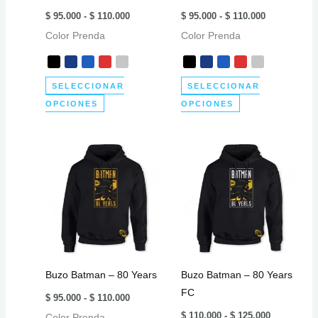
Rango
Rango
la
página
$
95.000
-
$
110.000
$
95.000
-
$
110.000
de
de
página
de
Color Prenda
precios:
Color Prenda
precios:
desde
desde
de
producto
$ 95.000
$ 95.000
producto
hasta
hasta
$ 110.000
$ 110.000
SELECCIONAR
SELECCIONAR
Este
Este
OPCIONES
OPCIONES
producto
producto
tiene
tiene
múltiples
múltiples
variantes.
variantes.
Las
Las
opciones
opciones
se
se
pueden
pueden
elegir
elegir
Buzo Batman – 80 Years
Buzo Batman – 80 Years
en
en
FC
Rango
la
la
$
95.000
-
$
110.000
de
Rango
página
página
$
110.000
-
$
125.000
Color Prenda
precios: