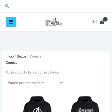
Ir
Buscar
al
contenido
$
0
Inicio
/
Buzos
/ Comics
Comics
Mostrando 1–12 de 55 resultados