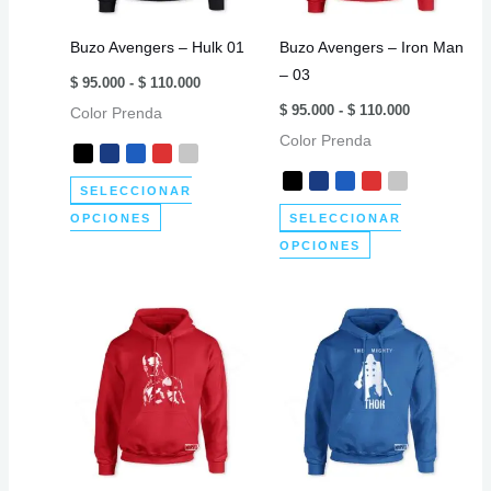
elegir
elegir
Buzo Avengers – Hulk 01
Buzo Avengers – Iron Man
en
en
– 03
Rango
la
la
$
95.000
-
$
110.000
de
Rango
página
página
$
95.000
-
$
110.000
Color Prenda
precios:
de
desde
de
de
Color Prenda
precios:
$ 95.000
desde
producto
producto
hasta
$ 95.000
$ 110.000
SELECCIONAR
hasta
$ 110.000
Este
OPCIONES
SELECCIONAR
producto
Este
OPCIONES
tiene
producto
múltiples
tiene
variantes.
múltiples
Las
variantes.
opciones
Las
se
opciones
pueden
se
elegir
pueden
en
elegir