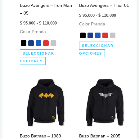
Buzo Avengers – Iron Man
Buzo Avengers – Thor 01
la
en
– 05
Rango
página
la
$
95.000
-
$
110.000
de
Rango
de
página
$
95.000
-
$
110.000
Color Prenda
precios:
de
desde
producto
de
Color Prenda
precios:
$ 95.000
desde
producto
hasta
$ 95.000
$ 110.000
SELECCIONAR
hasta
$ 110.000
Este
SELECCIONAR
OPCIONES
Este
producto
OPCIONES
producto
tiene
tiene
múltiples
múltiples
variantes.
variantes.
Las
Las
opciones
opciones
se
se
pueden
pueden
elegir
elegir
en
Buzo Batman – 1989
Buzo Batman – 2005
en
la