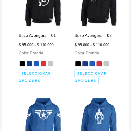
Buzo Avengers – 01
Buzo Avengers – 02
Rango
Rango
$
95.000
-
$
110.000
$
95.000
-
$
110.000
de
de
Color Prenda
precios:
Color Prenda
precios:
desde
desde
$ 95.000
$ 95.000
hasta
hasta
$ 110.000
$ 110.000
SELECCIONAR
SELECCIONAR
Este
Este
OPCIONES
OPCIONES
producto
producto
tiene
tiene
múltiples
múltiples
variantes.
variantes.
Las
Las
opciones
opciones