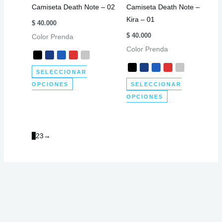
Camiseta Death Note – 02
Camiseta Death Note –
en
la
Kira – 01
la
página
$
40.000
página
de
$
40.000
Color Prenda
de
producto
Color Prenda
producto
SELECCIONAR
Este
OPCIONES
SELECCIONAR
producto
Este
OPCIONES
tiene
producto
múltiples
tiene
variantes.
múltiples
1
2
3
→
Las
variantes.
opciones
Las
se
opciones
pueden
se
elegir
pueden
en
elegir
la
en