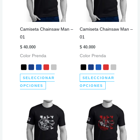
se
se
pueden
pueden
elegir
elegir
Camiseta Chainsaw Man –
Camiseta Chainsaw Man –
en
en
01
01
la
la
página
página
$
40.000
$
40.000
de
de
Color Prenda
Color Prenda
producto
producto
SELECCIONAR
SELECCIONAR
Este
Este
OPCIONES
OPCIONES
producto
producto
tiene
tiene
múltiples
múltiples
variantes.
variantes.
Las
Las
opciones
opciones
se
se