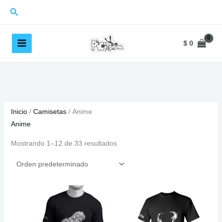
Ir
Buscar
al
contenido
$
0
Inicio
/
Camisetas
/ Anime
Anime
Mostrando 1–12 de 33 resultados