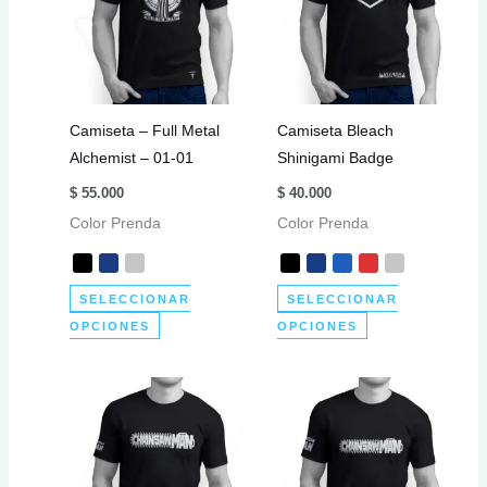
Las
opciones
opciones
se
se
pueden
pueden
elegir
elegir
en
Camiseta – Full Metal
Camiseta Bleach
en
la
Alchemist – 01-01
Shinigami Badge
la
página
página
de
$
55.000
$
40.000
de
producto
Color Prenda
Color Prenda
producto
SELECCIONAR
SELECCIONAR
Este
Este
OPCIONES
OPCIONES
producto
producto
tiene
tiene
múltiples
múltiples
variantes.
variantes.
Las
Las
opciones
opciones