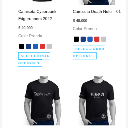
elegir
elegir
Camiseta Cyberpunk
Camiseta Death Note – 01
en
en
Edgerunners 2022
la
la
$
40.000
página
página
$
40.000
Color Prenda
de
de
Color Prenda
producto
producto
SELECCIONAR
Este
SELECCIONAR
OPCIONES
Este
producto
OPCIONES
producto
tiene
tiene
múltiples
múltiples
variantes.
variantes.
Las
Las
opciones
opciones
se
se
pueden
pueden
elegir
elegir
en