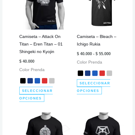
Camiseta – Attack On
Camiseta – Bleach –
Titan – Eren Titan – 01
Ichigo Rukia
Shingeki no Kyojin
Rango
$
40.000
-
$
55.000
de
$
40.000
Color Prenda
precios:
desde
Color Prenda
$ 40.000
hasta
$ 55.000
SELECCIONAR
Este
SELECCIONAR
OPCIONES
Este
producto
OPCIONES
producto
tiene
tiene
múltiples
múltiples
variantes.
variantes.
Las