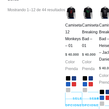
Mostrando 1–12 de 44 resultados
Camiseta
Camiseta
Cami
12
Breaking
Break
Monkeys
Bad –
Bad 
– 01
01
Heis
– Jac
$
40.000
$
40.000
Danie
Color
Color
$
40.0
Prenda
Prenda
Color
Pren
SELECCIONAR
SELECCI
OPCIONES
OPCIONES