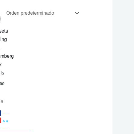
seta
ing
–
emberg
k
ls
00
da
ONAR