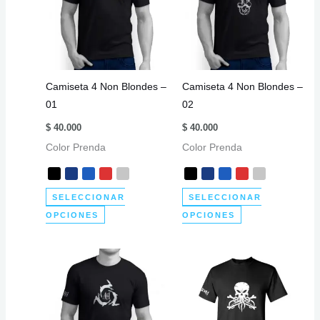
Camiseta 4 Non Blondes –
Camiseta 4 Non Blondes –
01
02
$
40.000
$
40.000
Color Prenda
Color Prenda
SELECCIONAR
SELECCIONAR
Este
Este
OPCIONES
OPCIONES
producto
producto
tiene
tiene
múltiples
múltiples
variantes.
variantes.
Las
Las