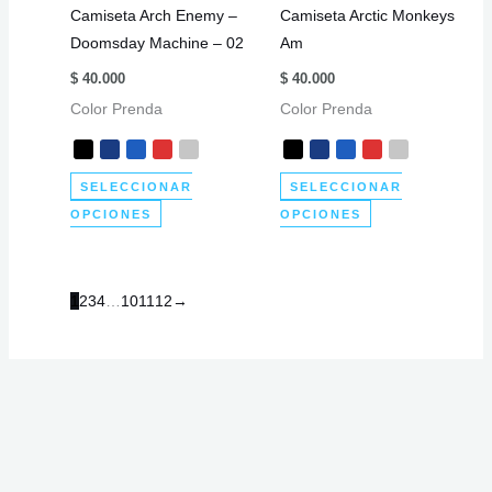
Camiseta Arch Enemy –
Camiseta Arctic Monkeys
en
en
Doomsday Machine – 02
Am
la
la
página
página
$
40.000
$
40.000
de
de
Color Prenda
Color Prenda
producto
producto
SELECCIONAR
SELECCIONAR
Este
Este
OPCIONES
OPCIONES
producto
producto
tiene
tiene
múltiples
múltiples
1
2
3
4
…
10
11
12
→
variantes.
variantes.
Las
Las
opciones
opciones
se
se
pueden
pueden
elegir
elegir
en
en