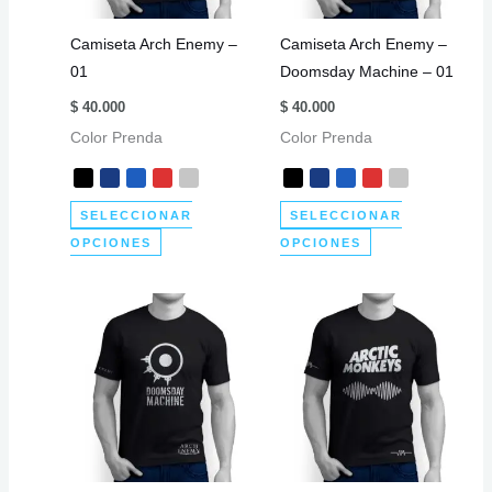
elegir
elegir
Camiseta Arch Enemy –
Camiseta Arch Enemy –
en
en
01
Doomsday Machine – 01
la
la
página
página
$
40.000
$
40.000
de
de
Color Prenda
Color Prenda
producto
producto
SELECCIONAR
SELECCIONAR
Este
Este
OPCIONES
OPCIONES
producto
producto
tiene
tiene
múltiples
múltiples
variantes.
variantes.
Las
Las
opciones
opciones
se
se
pueden
pueden
elegir
elegir