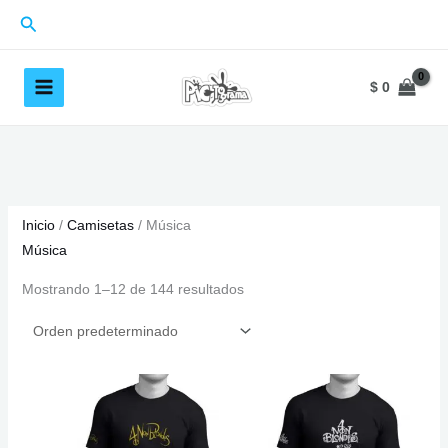
Ir
Buscar
al
contenido
$
0
Inicio
/
Camisetas
/ Música
Música
Mostrando 1–12 de 144 resultados