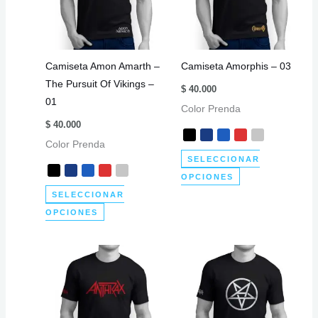
pueden
se
elegir
pueden
en
elegir
Camiseta Amon Amarth –
Camiseta Amorphis – 03
la
en
The Pursuit Of Vikings –
página
la
$
40.000
01
de
página
Color Prenda
producto
de
$
40.000
producto
Color Prenda
SELECCIONAR
Este
OPCIONES
producto
SELECCIONAR
Este
tiene
OPCIONES
producto
múltiples
tiene
variantes.
múltiples
Las
variantes.
opciones
Las
se
opciones
pueden