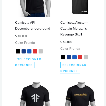
opciones
opciones
se
se
pueden
pueden
elegir
elegir
Camiseta AFI –
Camiseta Alestorm –
en
en
Decemberunderground
Captain Morgan’s
la
la
Revenge Skull
página
página
$
40.000
de
de
$
40.000
Color Prenda
producto
producto
Color Prenda
SELECCIONAR
Este
OPCIONES
SELECCIONAR
producto
Este
OPCIONES
tiene
producto
múltiples
tiene
variantes.
múltiples
Las
variantes.
opciones
Las
se
opciones