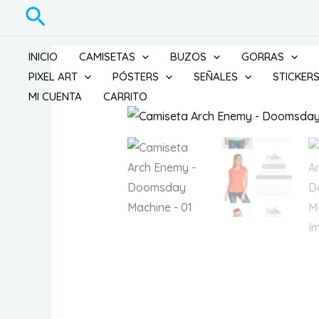
Ir
Buscar
al
contenido
INICIO
CAMISETAS
BUZOS
GORRAS
PIXEL ART
PÓSTERS
SEÑALES
STICKER
MI CUENTA
CARRITO