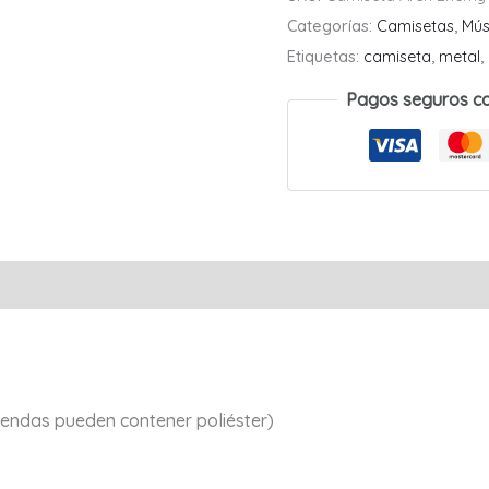
-
Categorías:
Camisetas
,
Mús
Doomsday
Etiquetas:
camiseta
,
metal
,
Machine
Pagos seguros c
-
01
cantidad
Valoraciones (0)
endas pueden contener poliéster)