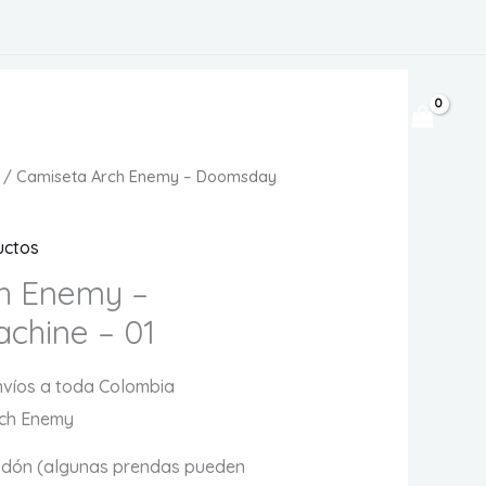
$
0
/ Camiseta Arch Enemy – Doomsday
uctos
h Enemy –
chine – 01
víos a toda Colombia
rch Enemy
odón (algunas prendas pueden