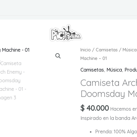
S
Inicio
/
Camisetas
/
Música
Machine – 01
Camisetas
,
Música
,
Prod
Camiseta Arc
Doomsday Ma
$
40.000
Hacemos en
Inspirado en la banda A
Prenda: 100% Alg