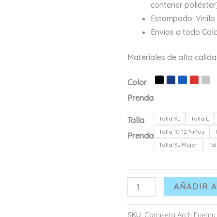
contener poliéster
Estampado: Vinilo 
Envíos a todo Col
Materiales de alta calid
Color
Prenda
Talla XL
Talla L
Talla
Talla 10-12 Niños
Prenda
Talla XL Mujer
Tal
Camiseta
AÑADIR A
Arch
Enemy
SKU:
Camiseta Arch Enemy