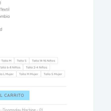
)
Textil
ombia
ad
Talla M
Talla S
Talla 14-16 Niños
Talla 6-8 Niños
Talla 2-4 Niños
la L Mujer
Talla M Mujer
Talla S Mujer
L CARRITO
 - Doomsday Machine - 01