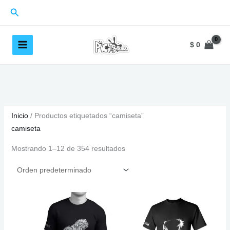
Ir
Buscar
al
contenido
$
0
Inicio
/ Productos etiquetados “camiseta”
camiseta
Mostrando 1–12 de 354 resultados