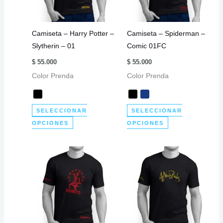
pueden
pueden
elegir
elegir
Camiseta – Harry Potter –
Camiseta – Spiderman –
en
en
Slytherin – 01
Comic 01FC
la
la
página
página
$
55.000
$
55.000
de
de
Color Prenda
Color Prenda
producto
producto
SELECCIONAR
SELECCIONAR
Este
Este
OPCIONES
OPCIONES
producto
producto
tiene
tiene
múltiples
múltiples
variantes.
variantes.
Las
Las
opciones
opciones
se
se
pueden
pueden