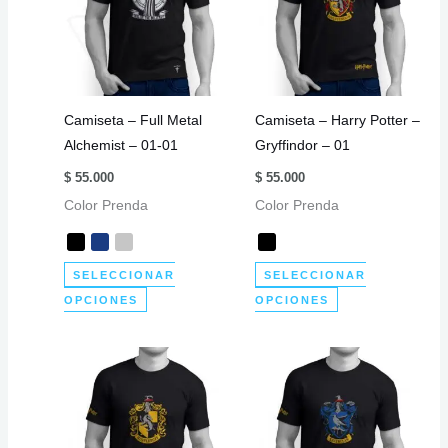
Las
opciones
opciones
se
se
pueden
pueden
elegir
elegir
en
Camiseta – Full Metal
Camiseta – Harry Potter –
en
la
Alchemist – 01-01
Gryffindor – 01
la
página
página
de
$
55.000
$
55.000
de
producto
Color Prenda
Color Prenda
producto
SELECCIONAR
SELECCIONAR
Este
Este
OPCIONES
OPCIONES
producto
producto
tiene
tiene
múltiples
múltiples
variantes.
variantes.
Las
Las
opciones
opciones