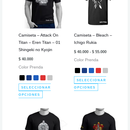
Camiseta – Attack On
Camiseta – Bleach –
Titan – Eren Titan – 01
Ichigo Rukia
Shingeki no Kyojin
Rango
$
40.000
-
$
55.000
de
$
40.000
Color Prenda
precios:
desde
Color Prenda
$ 40.000
hasta
$ 55.000
SELECCIONAR
Este
SELECCIONAR
OPCIONES
Este
producto
OPCIONES
producto
tiene
tiene
múltiples
múltiples
variantes.
variantes.
Las