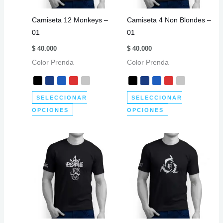
elegir
elegir
Camiseta 12 Monkeys –
Camiseta 4 Non Blondes –
en
en
01
01
la
la
página
página
$
40.000
$
40.000
de
de
Color Prenda
Color Prenda
producto
producto
SELECCIONAR
SELECCIONAR
Este
Este
OPCIONES
OPCIONES
producto
producto
tiene
tiene
múltiples
múltiples
variantes.
variantes.
Las
Las
opciones
opciones
se
se
pueden
pueden
elegir
elegir