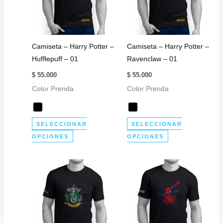
se
se
pueden
pueden
elegir
elegir
Camiseta – Harry Potter –
Camiseta – Harry Potter –
en
en
Hufflepuff – 01
Ravenclaw – 01
la
la
página
página
$
55.000
$
55.000
de
de
Color Prenda
Color Prenda
producto
producto
SELECCIONAR
SELECCIONAR
Este
Este
OPCIONES
OPCIONES
producto
producto
tiene
tiene
múltiples
múltiples
variantes.
variantes.
Las
Las
opciones
opciones
se
se