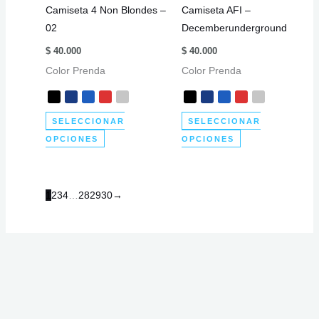
Camiseta 4 Non Blondes –
Camiseta AFI –
en
en
02
Decemberunderground
la
la
página
página
$
40.000
$
40.000
de
de
Color Prenda
Color Prenda
producto
producto
SELECCIONAR
SELECCIONAR
Este
Este
OPCIONES
OPCIONES
producto
producto
tiene
tiene
múltiples
múltiples
1
2
3
4
…
28
29
30
→
variantes.
variantes.
Las
Las
opciones
opciones
se
se
pueden
pueden
elegir
elegir
en
en