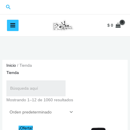
Ir
Buscar
al
contenido
$
0
Inicio
/ Tienda
Tienda
Mostrando 1–12 de 1060 resultados
¡Oferta!