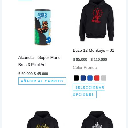
Buzo 12 Monkeys – 01
Alcancía – Super Mario
Rango
$
95.000
-
$
110.000
de
Bros 3 Pixel Art
Color Prenda
precios:
desde
El
El
$
50.000
$
45.000
$ 95.000
precio
precio
hasta
AÑADIR AL CARRITO
original
actual
$ 110.000
era:
es:
SELECCIONAR
$ 50.000.
$ 45.000.
Este
OPCIONES
producto
tiene
múltiples
variantes.