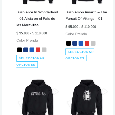
pueden
pueden
elegir
elegir
Buzo Alice In Wonderland
Buzo Amon Amarth – The
en
en
– 01 Alicia en el País de
Pursuit Of Vikings – 01
la
la
las Maravillas
Rango
página
página
$
95.000
-
$
110.000
de
Rango
de
de
$
95.000
-
$
110.000
Color Prenda
precios:
de
desde
producto
producto
Color Prenda
precios:
$ 95.000
desde
hasta
$ 95.000
$ 110.000
SELECCIONAR
hasta
$ 110.000
Este
SELECCIONAR
OPCIONES
Este
producto
OPCIONES
producto
tiene
tiene
múltiples
múltiples
variantes.
variantes.
Las
Las
opciones
opciones
se
se
pueden