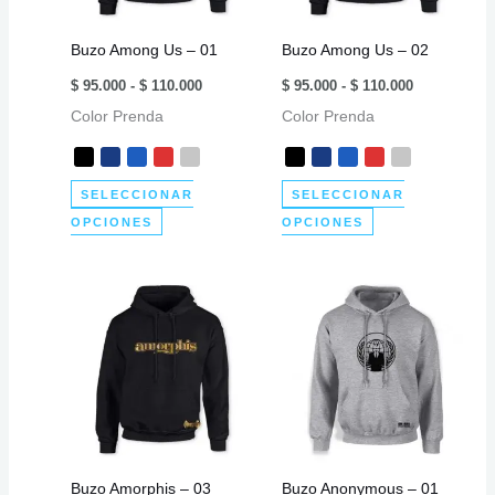
pueden
elegir
elegir
en
Buzo Among Us – 01
Buzo Among Us – 02
en
la
Rango
Rango
la
página
$
95.000
-
$
110.000
$
95.000
-
$
110.000
de
de
página
de
Color Prenda
precios:
Color Prenda
precios:
desde
desde
de
producto
$ 95.000
$ 95.000
producto
hasta
hasta
$ 110.000
$ 110.000
SELECCIONAR
SELECCIONAR
Este
Este
OPCIONES
OPCIONES
producto
producto
tiene
tiene
múltiples
múltiples
variantes.
variantes.
Las
Las
opciones
opciones
se
se
pueden
pueden
elegir
elegir
Buzo Amorphis – 03
Buzo Anonymous – 01