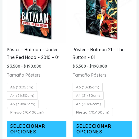
Póster – Batman – Under
Póster – Batman 21 – The
The Red Hood – 2010 – 01
Button – 01
Rango
Rango
$
3.500
-
$
190.000
$
3.500
-
$
190.000
de
de
Tamaño Pósters
Tamaño Pósters
precios:
precios:
desde
desde
$ 3.500
$ 3.500
A6 (10x15cm)
A6 (10x15cm)
hasta
hasta
$ 190.000
$ 190.000
A4 (21x30cm)
A4 (21x30cm)
A3 (30x42cm)
A3 (30x42cm)
Pliego (70x100cm)
Pliego (70x100cm)
Este
Est
SELECCIONAR
SELECCIONAR
producto
pr
OPCIONES
OPCIONES
tiene
tie