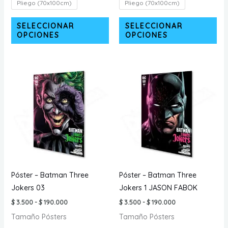
Pliego (70x100cm)
Pliego (70x100cm)
Este
Est
SELECCIONAR
SELECCIONAR
producto
pr
OPCIONES
OPCIONES
tiene
tie
múltiples
múl
variantes.
var
Las
La
opciones
opc
se
se
pueden
pu
elegir
ele
en
en
la
la
página
pá
Póster – Batman Three
Póster – Batman Three
de
de
Jokers 03
Jokers 1 JASON FABOK
producto
pr
Rango
Rango
$
3.500
-
$
190.000
$
3.500
-
$
190.000
de
de
Tamaño Pósters
Tamaño Pósters
precios:
precios:
desde
desde