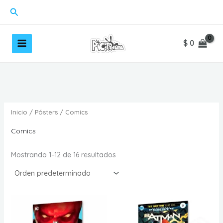
Ir
Buscar
al
contenido
$
0
Inicio
/
Pósters
/ Comics
Comics
Mostrando 1–12 de 16 resultados