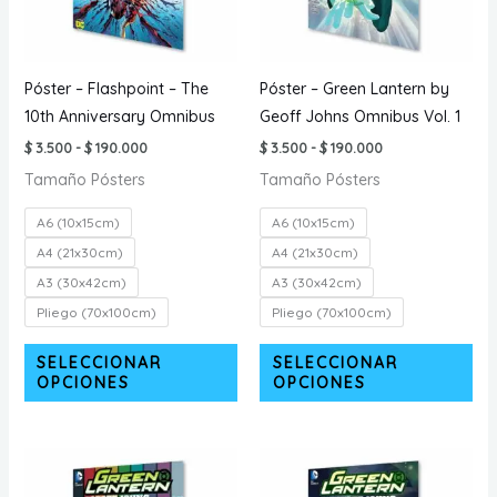
en
en
la
la
página
pá
Póster – Flashpoint – The
Póster – Green Lantern by
de
de
10th Anniversary Omnibus
Geoff Johns Omnibus Vol. 1
producto
pr
Rango
Rango
$
3.500
-
$
190.000
$
3.500
-
$
190.000
de
de
Tamaño Pósters
Tamaño Pósters
precios:
precios:
desde
desde
$ 3.500
$ 3.500
A6 (10x15cm)
A6 (10x15cm)
hasta
hasta
$ 190.000
$ 190.000
A4 (21x30cm)
A4 (21x30cm)
A3 (30x42cm)
A3 (30x42cm)
Pliego (70x100cm)
Pliego (70x100cm)
Este
Est
SELECCIONAR
SELECCIONAR
producto
pr
OPCIONES
OPCIONES
tiene
tie
múltiples
múl
variantes.
var
Las
La