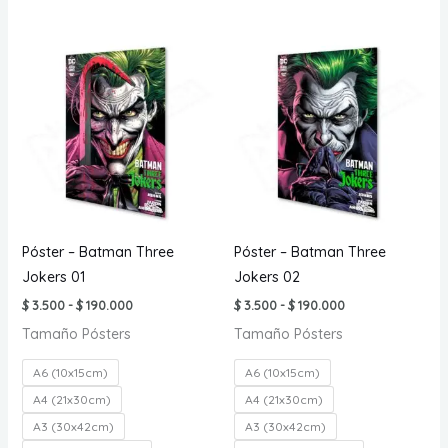
múltiples
múl
variantes.
var
Las
La
opciones
opc
se
se
pueden
pu
elegir
ele
en
en
la
la
página
pá
Póster – Batman Three
Póster – Batman Three
de
de
Jokers 01
Jokers 02
producto
pr
Rango
Rango
$
3.500
-
$
190.000
$
3.500
-
$
190.000
de
de
Tamaño Pósters
Tamaño Pósters
precios:
precios:
desde
desde
$ 3.500
$ 3.500
A6 (10x15cm)
A6 (10x15cm)
hasta
hasta
$ 190.000
$ 190.000
A4 (21x30cm)
A4 (21x30cm)
A3 (30x42cm)
A3 (30x42cm)