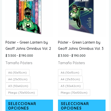
opciones
opc
se
se
pueden
pu
elegir
ele
en
en
la
la
página
pá
Póster – Green Lantern by
Póster – Green Lantern by
de
de
Geoff Johns Omnibus Vol. 2
Geoff Johns Omnibus Vol. 3
producto
pr
Rango
Rango
$
3.500
-
$
190.000
$
3.500
-
$
190.000
de
de
Tamaño Pósters
Tamaño Pósters
precios:
precios:
desde
desde
$ 3.500
$ 3.500
A6 (10x15cm)
A6 (10x15cm)
hasta
hasta
$ 190.000
$ 190.000
A4 (21x30cm)
A4 (21x30cm)
A3 (30x42cm)
A3 (30x42cm)
Pliego (70x100cm)
Pliego (70x100cm)
Este
Est
SELECCIONAR
SELECCIONAR
producto
pr
OPCIONES
OPCIONES