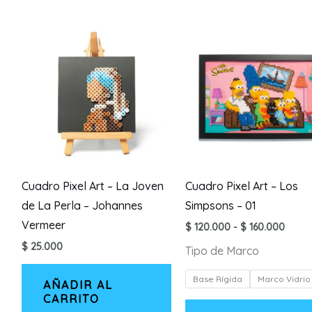
Cuadro Pixel Art – La Joven
Cuadro Pixel Art – Los
de La Perla – Johannes
Simpsons – 01
Vermeer
Rang
$
120.000
-
$
160.000
de
$
25.000
Tipo de Marco
preci
desd
$ 120
Base Rígida
Marco Vidrio
AÑADIR AL
hasta
CARRITO
$ 160