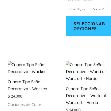
desde
variantes.
$ 60.0
Base Rígida
Marco Vidrio
Las
hasta
$ 80.0
opciones
SELECCIONAR
se
OPCIONES
pueden
elegir
en
la
página
de
producto
Cuadro Tipo Señal
Decorativa – Wacken
Cuadro Tipo Señal
Decorativa – World of
$
24.000
Warcraft – Horda
Opciones de Color
$
24.000