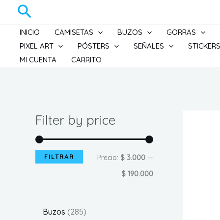
Ir
Buscar
al
INICIO
CAMISETAS
BUZOS
GORRAS
contenido
PIXEL ART
PÓSTERS
SEÑALES
STICKER
MI CUENTA
CARRITO
Filter by price
FILTRAR
P
P
Precio:
$ 3.000
—
r
r
$ 190.000
e
e
c
c
2
Buzos
285