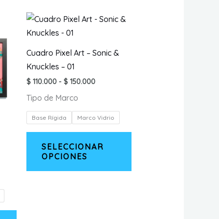
Cuadro Pixel Art – Sonic &
Knuckles – 01
Rango
$
110.000
-
$
150.000
de
Tipo de Marco
precios:
desde
$ 110.000
Base Rígida
Marco Vidrio
hasta
$ 150.000
Este
SELECCIONAR
producto
OPCIONES
o
tiene
múltiples
os:
e
variantes.
.000
Las
.000
Este
opciones