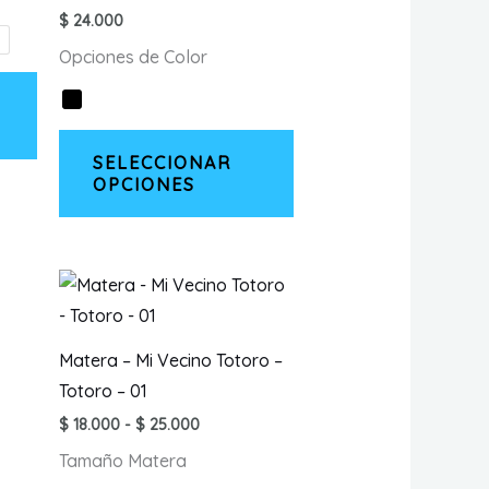
$
24.000
00
Opciones de Color
00
Este
producto
Este
tiene
SELECCIONAR
producto
múltiples
OPCIONES
tiene
variantes.
múltiples
Las
variantes.
opciones
Las
se
opciones
pueden
se
elegir
Matera – Mi Vecino Totoro –
pueden
en
Totoro – 01
elegir
la
Rango
$
18.000
-
$
25.000
en
de
página
Tamaño Matera
precios:
la
de
desde