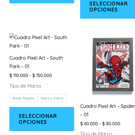
SELECCIONAR
OPCIONES
Cuadro Pixel Art – South
Park – 01
Rango
$
110.000
-
$
150.000
de
Tipo de Marco
precios:
desde
$ 110.000
Base Rígida
Marco Vidrio
hasta
Cuadro Pixel Art – Spid
$ 150.000
Este
– 01
SELECCIONAR
producto
OPCIONES
Rango
$
60.000
-
$
80.000
tiene
de
múltiples
Tipo de Marco
precios