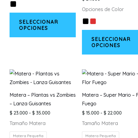
Opciones de Color
Este
SELECCIONAR
producto
OPCIONES
tiene
SELECCIONAR
múltiples
OPCIONES
variantes.
Las
opciones
se
pueden
elegir
Matera – Plantas vs Zombies
Matera – Super Mario – F
en
– Lanza Guisantes
Fuego
la
Rango
Rango
$
23.000
-
$
35.000
$
15.000
-
$
22.000
página
de
de
Tamaño Matera
Tamaño Matera
precios:
precios
de
desde
desde
producto
$ 23.000
$ 15.00
Matera Pequeña
Matera Pequeña