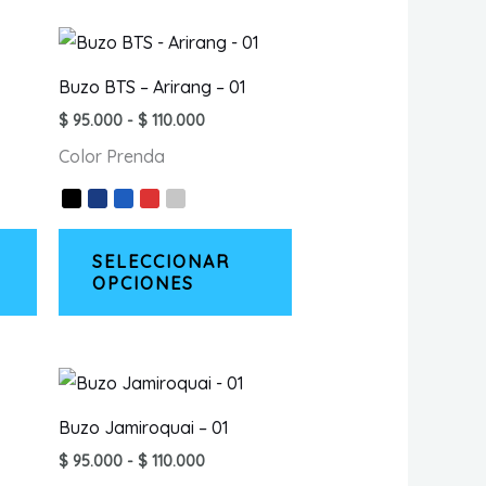
Buzo BTS – Arirang – 01
Rango
$
95.000
-
$
110.000
de
Color Prenda
:
precios:
desde
00
$ 95.000
hasta
Este
Este
000
$ 110.000
SELECCIONAR
producto
producto
OPCIONES
tiene
tiene
múltiples
múltiples
variantes.
variantes.
Las
Las
opciones
opciones
Buzo Jamiroquai – 01
se
se
Rango
$
95.000
-
$
110.000
pueden
pueden
de