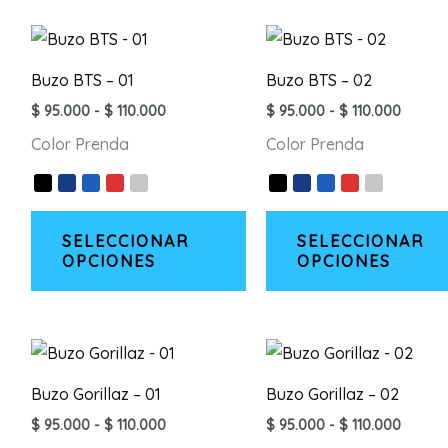
Buzo BTS – 01
Buzo BTS – 02
Rango
Rango
$
95.000
-
$
110.000
$
95.000
-
$
110.000
de
de
Color Prenda
Color Prenda
precios:
precios
desde
desde
$ 95.000
$ 95.0
hasta
hasta
Este
$ 110.000
$ 110.
SELECCIONAR
SELECCIONAR
producto
OPCIONES
OPCIONES
tiene
múltiples
variantes.
Las
opciones
Buzo Gorillaz – 01
Buzo Gorillaz – 02
se
Rango
Rango
$
95.000
-
$
110.000
$
95.000
-
$
110.000
pueden
de
de