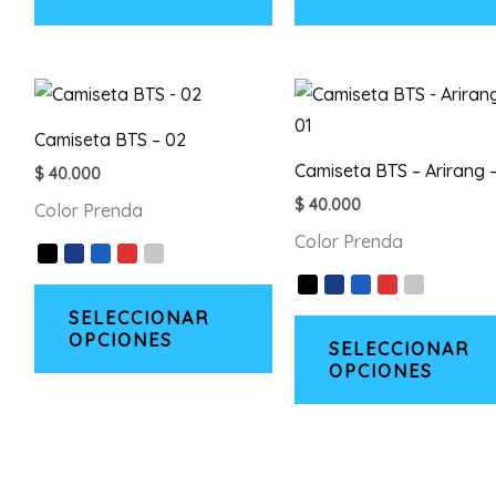
tiene
producto
múltiples
variantes.
Las
opciones
Camiseta BTS – 02
se
Camiseta BTS – Arirang –
$
40.000
pueden
$
40.000
Color Prenda
elegir
Color Prenda
en
la
Este
página
SELECCIONAR
producto
OPCIONES
de
SELECCIONAR
tiene
OPCIONES
producto
múltiples
variantes.
Las
opciones