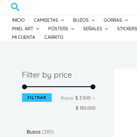
Ir
Buscar
al
INICIO
CAMISETAS
BUZOS
GORRAS
contenido
PIXEL ART
PÓSTERS
SEÑALES
STICKER
MI CUENTA
CARRITO
Filter by price
FILTRAR
P
P
Precio:
$ 3.500
—
r
r
$ 190.000
e
e
c
c
2
Buzos
285