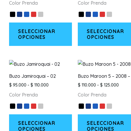
Color Prenda
Color Prenda
precios:
precios
elegir
desde
desde
en
$ 95.000
$ 95.0
hasta
hasta
la
Este
$ 110.000
$ 110.
página
SELECCIONAR
SELECCIONAR
producto
OPCIONES
OPCIONES
de
tiene
producto
múltiples
variantes.
Las
opciones
Buzo Jamiroquai – 02
Buzo Maroon 5 – 2008 –
se
Rango
Rang
$
95.000
-
$
110.000
$
110.000
-
$
125.000
pueden
de
de
Color Prenda
Color Prenda
precios:
precio
elegir
desde
desd
en
$ 95.000
$ 110.
hasta
hasta
la
Este
$ 110.000
$ 125.
página
SELECCIONAR
SELECCIONAR
producto
OPCIONES
OPCIONES
de