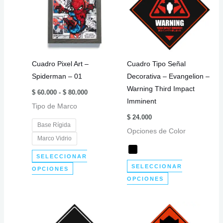
Las
Las
opciones
opciones
se
se
pueden
pueden
elegir
elegir
Cuadro Pixel Art –
Cuadro Tipo Señal
en
en
Spiderman – 01
Decorativa – Evangelion –
la
la
Warning Third Impact
Rango
página
página
$
60.000
-
$
80.000
de
Imminent
de
de
Tipo de Marco
precios:
desde
producto
producto
$
24.000
$ 60.000
Base Rígida
hasta
Opciones de Color
$ 80.000
Marco Vidrio
SELECCIONAR
SELECCIONAR
Este
OPCIONES
Este
OPCIONES
producto
producto
tiene
tiene
múltiples
múltiples
variantes.