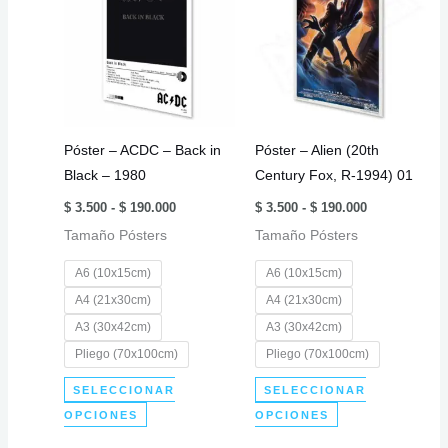
Las
variantes.
opciones
Las
se
opciones
pueden
se
elegir
pueden
en
elegir
Póster – ACDC – Back in
Póster – Alien (20th
la
en
Black – 1980
Century Fox, R-1994) 01
página
la
Rango
Rango
de
página
$
3.500
-
$
190.000
$
3.500
-
$
190.000
de
de
producto
de
Tamaño Pósters
precios:
Tamaño Pósters
precios:
desde
desde
producto
$ 3.500
$ 3.500
A6 (10x15cm)
A6 (10x15cm)
hasta
hasta
$ 190.000
$ 190.000
A4 (21x30cm)
A4 (21x30cm)
A3 (30x42cm)
A3 (30x42cm)
Pliego (70x100cm)
Pliego (70x100cm)
SELECCIONAR
SELECCIONAR
Este
Este
OPCIONES
OPCIONES
producto
producto