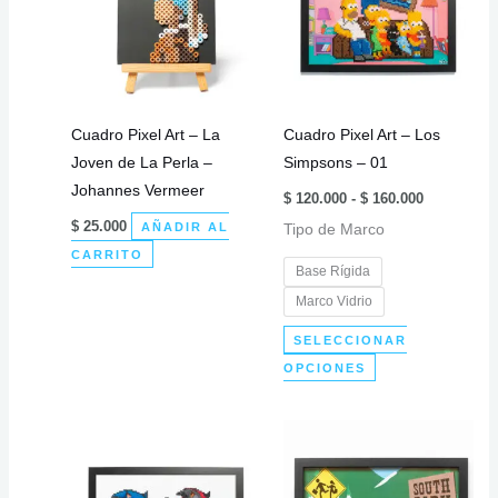
Cuadro Pixel Art – La
Cuadro Pixel Art – Los
Joven de La Perla –
Simpsons – 01
Johannes Vermeer
Rango
$
120.000
-
$
160.000
de
$
25.000
AÑADIR AL
Tipo de Marco
precios:
desde
CARRITO
$ 120.000
Base Rígida
hasta
$ 160.000
Marco Vidrio
SELECCIONAR
Este
OPCIONES
producto
tiene
múltiples
variantes.