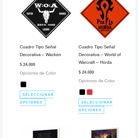
variantes.
Las
Las
opciones
opciones
se
se
pueden
pueden
elegir
elegir
en
Cuadro Tipo Señal
Cuadro Tipo Señal
en
la
Decorativa – Wacken
Decorativa – World of
la
página
Warcraft – Horda
página
$
24.000
de
de
$
24.000
Opciones de Color
producto
producto
Opciones de Color
SELECCIONAR
Este
OPCIONES
SELECCIONAR
producto
Este
OPCIONES
tiene
producto
múltiples
tiene
variantes.
múltiples