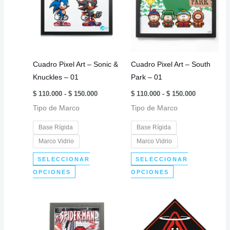
Las
opciones
se
pueden
elegir
Cuadro Pixel Art – Sonic &
Cuadro Pixel Art – South
en
Knuckles – 01
Park – 01
la
Rango
Rango
página
$
110.000
-
$
150.000
$
110.000
-
$
150.000
de
de
de
Tipo de Marco
precios:
Tipo de Marco
precios:
desde
desde
producto
$ 110.000
$ 110.000
Base Rígida
Base Rígida
hasta
hasta
$ 150.000
$ 150.000
Marco Vidrio
Marco Vidrio
SELECCIONAR
SELECCIONAR
Este
Este
OPCIONES
OPCIONES
producto
producto
tiene
tiene
múltiples
múltiples
variantes.
variantes.