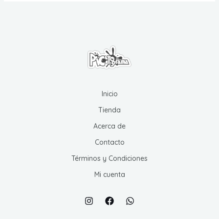
Las
opciones
se
pueden
elegir
en
la
página
Inicio
de
Tienda
producto
Acerca de
Contacto
Términos y Condiciones
Mi cuenta