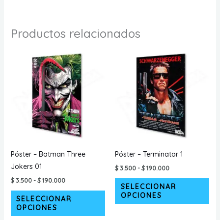
Productos relacionados
Póster – Batman Three
Póster – Terminator 1
Jokers 01
Rango
$
3.500
-
$
190.000
de
Rango
Est
$
3.500
-
$
190.000
precios:
SELECCIONAR
de
desde
Este
pr
OPCIONES
precios:
SELECCIONAR
$ 3.500
desde
producto
tie
hasta
OPCIONES
$ 3.500
$ 190.000
tiene
múl
hasta