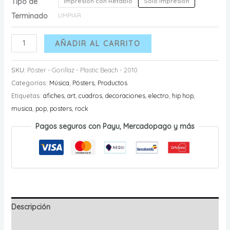
Tipo de
Impresión con Retablo
Solo Impresión
Terminado
LIMPIAR
Póster
AÑADIR AL CARRITO
-
Gorillaz
SKU:
Póster - Gorillaz - Plastic Beach - 2010
-
Categorías:
Música
,
Pósters
,
Productos
Plastic
Etiquetas:
afiches
,
art
,
cuadros
,
decoraciones
,
electro
,
hip hop
,
Beach
musica
,
pop
,
posters
,
rock
-
Pagos seguros con Payu, Mercadopago y más
2010
cantidad
Descripción
Información adicional