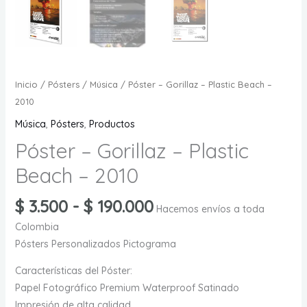
Inicio
/
Pósters
/
Música
/ Póster – Gorillaz – Plastic Beach –
2010
Música
,
Pósters
,
Productos
Póster – Gorillaz – Plastic
Beach – 2010
Rango
$
3.500
-
$
190.000
Hacemos envíos a toda
de
Colombia
precios:
Pósters Personalizados Pictograma
desde
$ 3.500
Características del Póster:
hasta
Papel Fotográfico Premium Waterproof Satinado
Impresión de alta calidad