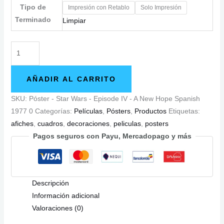
Tipo de
Impresión con Retablo
Solo Impresión
Terminado
Limpiar
Póster
-
Star
AÑADIR AL CARRITO
Wars
-
SKU:
Póster - Star Wars - Episode IV - A New Hope Spanish
Episode
1977 0
Categorías:
Películas
,
Pósters
,
Productos
Etiquetas:
IV
afiches
,
cuadros
,
decoraciones
,
peliculas
,
posters
-
Pagos seguros con Payu, Mercadopago y más
A
New
Hope
Descripción
Spanish
Información adicional
1977
Valoraciones (0)
0
cantidad