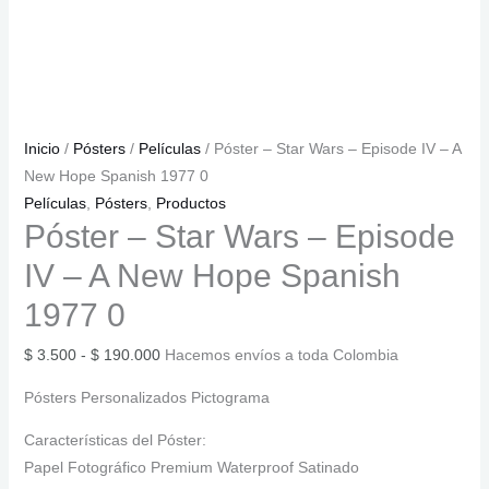
Inicio
/
Pósters
/
Películas
/ Póster – Star Wars – Episode IV – A
New Hope Spanish 1977 0
Películas
,
Pósters
,
Productos
Póster – Star Wars – Episode
IV – A New Hope Spanish
1977 0
Rango
$
3.500
-
$
190.000
Hacemos envíos a toda Colombia
de
Pósters Personalizados Pictograma
precios:
desde
Características del Póster:
$ 3.500
Papel Fotográfico Premium Waterproof Satinado