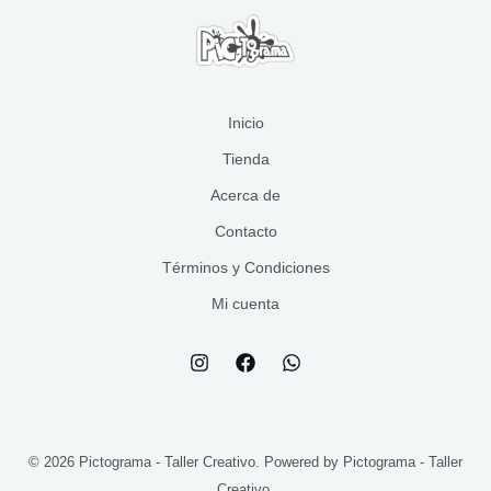
se
pueden
elegir
en
la
Inicio
página
Tienda
de
Acerca de
producto
Contacto
Términos y Condiciones
Mi cuenta
© 2026 Pictograma - Taller Creativo. Powered by Pictograma - Taller
Creativo.