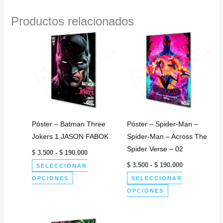
Productos relacionados
Póster – Batman Three
Póster – Spider-Man –
Jokers 1 JASON FABOK
Spider-Man – Across The
Spider Verse – 02
Rango
$
3.500
-
$
190.000
de
Rango
$
3.500
-
$
190.000
SELECCIONAR
precios:
de
desde
Este
OPCIONES
SELECCIONAR
precios:
$ 3.500
desde
producto
Este
hasta
OPCIONES
$ 3.500
$ 190.000
tiene
producto
hasta
$ 190.000
múltiples
tiene