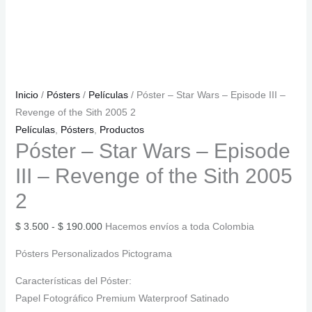
Inicio
/
Pósters
/
Películas
/ Póster – Star Wars – Episode III –
Revenge of the Sith 2005 2
Películas
,
Pósters
,
Productos
Póster – Star Wars – Episode
III – Revenge of the Sith 2005
2
Rango
$
3.500
-
$
190.000
Hacemos envíos a toda Colombia
de
Pósters Personalizados Pictograma
precios:
desde
Características del Póster:
$ 3.500
Papel Fotográfico Premium Waterproof Satinado