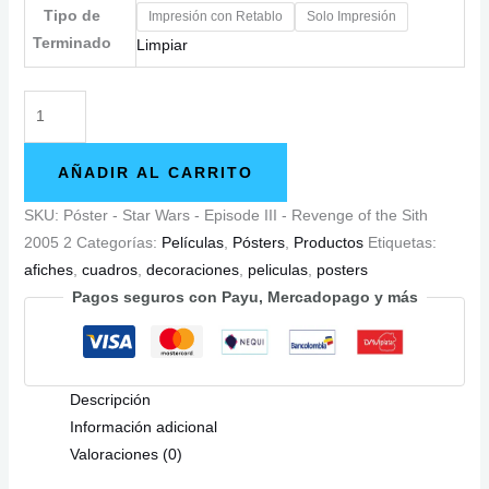
Tipo de
Impresión con Retablo
Solo Impresión
Terminado
Limpiar
Póster
-
Star
AÑADIR AL CARRITO
Wars
-
SKU:
Póster - Star Wars - Episode III - Revenge of the Sith
Episode
2005 2
Categorías:
Películas
,
Pósters
,
Productos
Etiquetas:
III
afiches
,
cuadros
,
decoraciones
,
peliculas
,
posters
-
Pagos seguros con Payu, Mercadopago y más
Revenge
of
the
Descripción
Sith
Información adicional
2005
Valoraciones (0)
2
cantidad