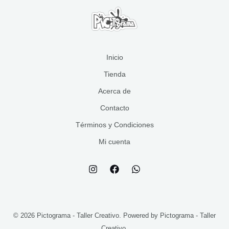
se
pueden
elegir
en
la
Inicio
página
Tienda
de
Acerca de
producto
Contacto
Términos y Condiciones
Mi cuenta
© 2026 Pictograma - Taller Creativo. Powered by Pictograma - Taller
Creativo.