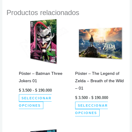
Productos relacionados
Póster – Batman Three
Póster – The Legend of
Jokers 01
Zelda – Breath of the Wild
– 01
Rango
$
3.500
-
$
190.000
de
Rango
$
3.500
-
$
190.000
SELECCIONAR
precios:
de
desde
Este
OPCIONES
SELECCIONAR
precios:
$ 3.500
desde
producto
Este
hasta
OPCIONES
$ 3.500
$ 190.000
tiene
producto
hasta
$ 190.000
múltiples
tiene