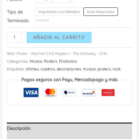
Tipo de
Impresión con Retablo
Solo Impresión
Terminado
LIMPIAR
Póster
AÑADIR AL CARRITO
-
Red
SKU:
Póster - Red Hot Chili Peppers - The Getaway - 2016
Hot
Categorías:
Música
,
Pósters
,
Productos
Chili
Etiquetas:
afiches
,
cuadros
,
decoraciones
,
musica
,
posters
,
rock
Peppers
Pagos seguros con Payu, Mercadopago y más
-
The
Getaway
-
2016
cantidad
Descripción