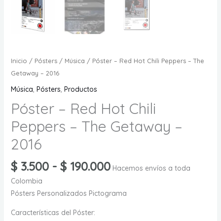
Inicio
/
Pósters
/
Música
/ Póster – Red Hot Chili Peppers – The
Getaway – 2016
Música
,
Pósters
,
Productos
Póster – Red Hot Chili
Peppers – The Getaway –
2016
Rango
$
3.500
-
$
190.000
Hacemos envíos a toda
de
Colombia
precios:
Pósters Personalizados Pictograma
desde
$ 3.500
Características del Póster: