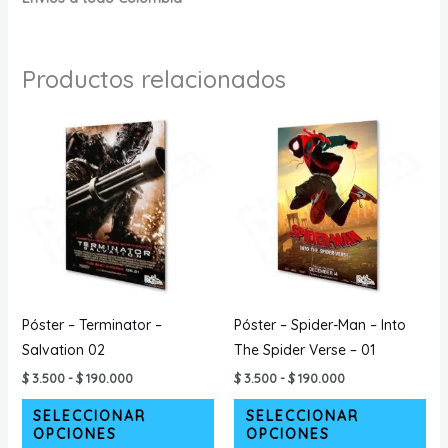
Productos relacionados
Póster – Terminator –
Póster – Spider-Man – Into
Salvation 02
The Spider Verse – 01
Rango
Rango
$
3.500
-
$
190.000
$
3.500
-
$
190.000
de
de
Este
Est
precios:
precios:
SELECCIONAR
SELECCIONAR
desde
desde
producto
pr
OPCIONES
OPCIONES
$ 3.500
$ 3.500