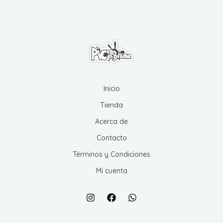
opciones
se
pueden
elegir
en
la
página
Inicio
de
Tienda
producto
Acerca de
Contacto
Términos y Condiciones
Mi cuenta