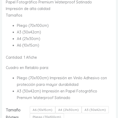
hasta
Papel Fotográfico Premium Waterproof Satinado
$ 190.000
Impresión de alta calidad
Tamaños
Pliego (70x100cm)
A3 (30x42cm)
A4 (21x30cm)
A6 (10x15cm)
Cantidad: 1 Afiche
Cuadro en Retablo para:
Pliego (70x100cm) Impresión en Vinilo Adhesivo con
protección para mayor durabilidad
A3 (30x42cm) Impresión en Papel Fotográfico
Premium Waterproof Satinado
Tamaño
A6 (10x15cm)
A4 (21x30cm)
A3 (30x42cm)
Pliego (70x100cm)
Pósters