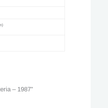
m)
eria – 1987”