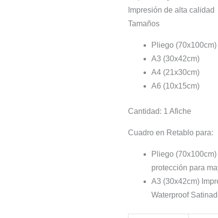
hasta
Impresión de alta calidad
$ 190.
Tamaños
Pliego (70x100cm)
A3 (30x42cm)
A4 (21x30cm)
A6 (10x15cm)
Cantidad: 1 Afiche
Cuadro en Retablo para:
Pliego (70x100cm) 
protección para ma
A3 (30x42cm) Impr
Waterproof Satina