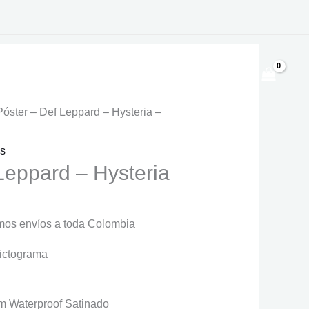
$
0
Póster – Def Leppard – Hysteria –
os
Leppard – Hysteria
os envíos a toda Colombia
Pictograma
s:
:
0
m Waterproof Satinado