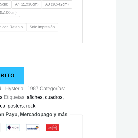
15cm)
A4 (21x30cm)
A3 (30x42cm)
70x100cm)
n con Retablo
Solo Impresión
RRITO
 - Hysteria - 1987
Categorías:
os
Etiquetas:
afiches
,
cuadros
,
ica
,
posters
,
rock
on Payu, Mercadopago y más