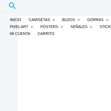
Buscar
Ir
al
contenido
INICIO
CAMISETAS
BUZOS
GORRAS
PIXEL ART
PÓSTERS
SEÑALES
STIC
MI CUENTA
CARRITO