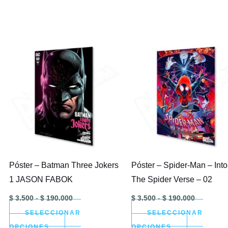
Póster – Batman Three Jokers
Póster – Spider-Man – Into
1 JASON FABOK
The Spider Verse – 02
Rango
Rango
$
3.500
-
$
190.000
$
3.500
-
$
190.000
de
de
SELECCIONAR
precios:
SELECCIONAR
precios:
desde
desde
Este
Este
OPCIONES
OPCIONES