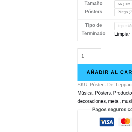
Tamaño
A6 (10x
Pósters
Pliego (
Tipo de
Impresió
Terminado
Limpiar
Póster
-
Def
AÑADIR AL CA
Leppard
SKU:
Póster - Def Leppard
-
Música
,
Pósters
,
Product
Hysteria
decoraciones
,
metal
,
mus
-
Pagos seguros c
1987
cantidad