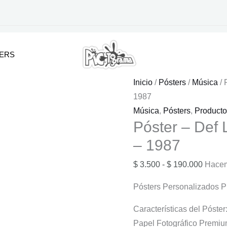
KERS
Inicio
/
Pósters
/
Música
/ 
1987
Música
,
Pósters
,
Product
Póster – Def 
– 1987
Rango
$
3.500
-
$
190.000
Hacem
de
Pósters Personalizados 
precio
desde
Características del Póster
$ 3.50
Papel Fotográfico Premiu