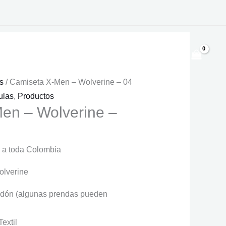
$
0
s
/ Camiseta X-Men – Wolverine – 04
ulas
,
Productos
en – Wolverine –
 a toda Colombia
olverine
dón (algunas prendas pueden
extil