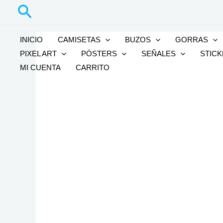
Buscar
Ir
al
contenido
INICIO
CAMISETAS
BUZOS
GORRAS
PIXEL ART
PÓSTERS
SEÑALES
STIC
MI CUENTA
CARRITO