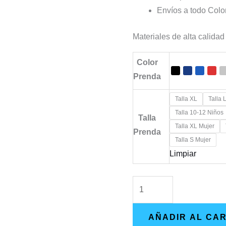
Envíos a todo Col
Materiales de alta calidad
Color
Prenda
Talla XL
Talla 
Talla 10-12 Niños
Talla
Talla XL Mujer
Prenda
Talla S Mujer
Limpiar
Camiseta
X-
Men
AÑADIR AL CA
-