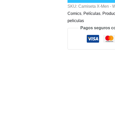
SKU:
Camiseta X-Men - W
Wolverine
Comics
,
Películas
,
Produc
-
peliculas
04
Pagos seguros c
cantidad