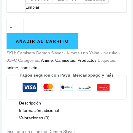
Limpiar
Camiseta
Demon
Slayer
AÑADIR AL CARRITO
-
Kimetsu
SKU:
Camiseta Demon Slayer - Kimetsu no Yaiba - Nezuko -
no
01FC
Categorías:
Anime
,
Camisetas
,
Productos
Etiquetas:
Yaiba
anime
,
camiseta
-
Pagos seguros con Payu, Mercadopago y más
Nezuko
-
01FC
Descripción
cantidad
Información adicional
Valoraciones (0)
Inspirado en el anime Demon Slayer