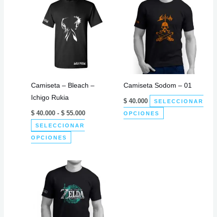
Camiseta – Bleach –
Camiseta Sodom – 01
Ichigo Rukia
$
40.000
SELECCIONAR
Rango
Este
$
40.000
-
$
55.000
OPCIONES
de
producto
SELECCIONAR
precios:
desde
Este
tiene
OPCIONES
$ 40.000
producto
múltiples
hasta
$ 55.000
tiene
variantes.
múltiples
Las
variantes.
opciones
Las
se
opciones
pueden