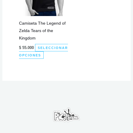
se
elegir
pueden
en
elegir
la
Camiseta The Legend of
en
página
Zelda Tears of the
la
de
Kingdom
página
producto
de
$
55.000
SELECCIONAR
Este
producto
OPCIONES
producto
tiene
múltiples
variantes.
Las
opciones
se
pueden
elegir
en