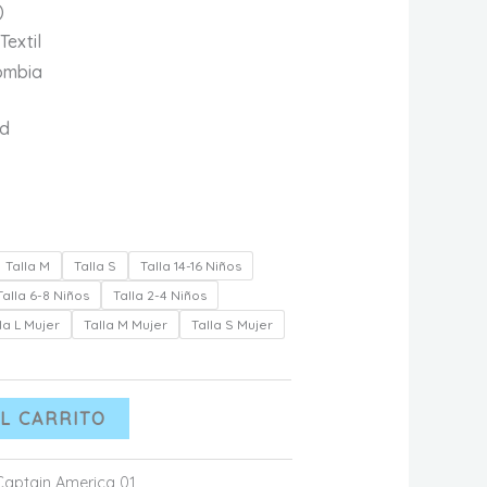
)
Textil
ombia
ad
Talla M
Talla S
Talla 14-16 Niños
Talla 6-8 Niños
Talla 2-4 Niños
la L Mujer
Talla M Mujer
Talla S Mujer
L CARRITO
Captain America 01