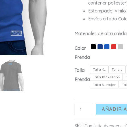
contener poliéster
Estampado: Vinilo 
Envíos a todo Col
Materiales de alta calid
Color
Prenda
Talla XL
Talla L
Talla
Talla 10-12 Niños
Prenda
Talla XL Mujer
Tal
Camiseta
AÑADIR A
Avengers
-
SKU:
Camiseta Avengers - 