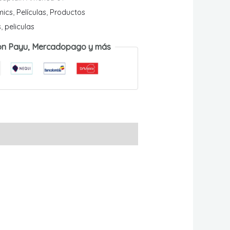
mics
,
Películas
,
Productos
s
,
peliculas
on Payu, Mercadopago y más