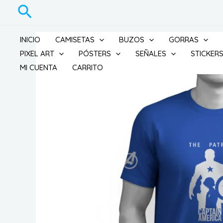
Ir
Buscar
al
contenido
INICIO
CAMISETAS
BUZOS
GORRAS
PIXEL ART
PÓSTERS
SEÑALES
STICKER
MI CUENTA
CARRITO