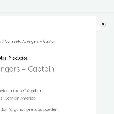
$
0
s
/ Camiseta Avengers – Captain
ulas
,
Productos
ngers – Captain
víos a toda Colombia
del Captain America
odón (algunas prendas pueden