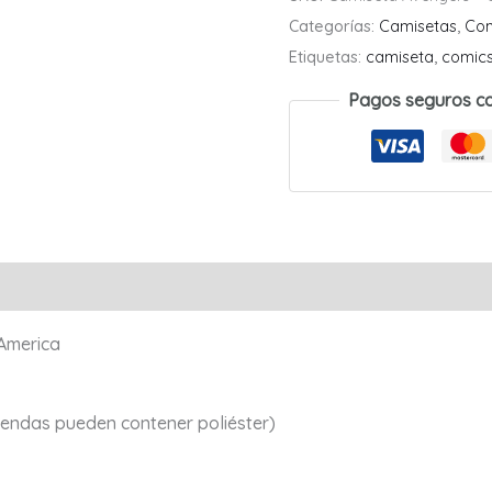
Captain
Categorías:
Camisetas
,
Co
America
Etiquetas:
camiseta
,
comic
01
Pagos seguros c
cantidad
Valoraciones (0)
 America
endas pueden contener poliéster)