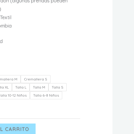
odón (algunas prendas pueden
$ 110.000
)
Textil
ombia
ad
mallera M
Cremallera S
lla XL
Talla L
Talla M
Talla S
Talla 10-12 Niños
Talla 6-8 Niños
L CARRITO