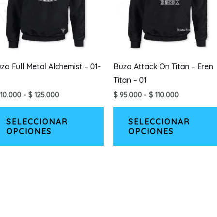
zo Full Metal Alchemist – 01-
Buzo Attack On Titan – Eren
Titan – 01
Rango
Rango
10.000
-
$
125.000
$
95.000
-
$
110.000
de
de
ucto
Este
precios:
precios:
desde
desde
SELECCIONAR
SELECCIONAR
producto
$ 110.000
$ 95.000
OPCIONES
OPCIONES
ples
tiene
hasta
hasta
$ 125.000
$ 110.000
ntes.
múltiples
variantes.
ones
Las
opciones
en
se