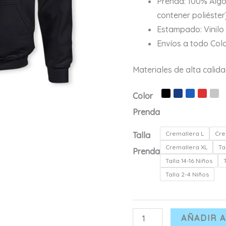
Prenda: 100% Alg
contener poliéster
Estampado: Vinilo 
Envíos a todo Col
Materiales de alta calid
Color
Prenda
Cremallera L
Cre
Talla
Cremallera XL
Ta
Prenda
Talla 14-16 Niños
Talla 2-4 Niños
Buzo
AÑADIR A