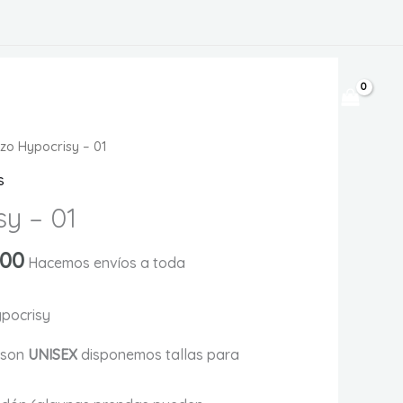
$
0
zo Hypocrisy – 01
s
sy – 01
Rango
000
Hacemos envíos a toda
de
precios:
ypocrisy
desde
s
son
UNISEX
disponemos tallas para
$ 95.000
hasta