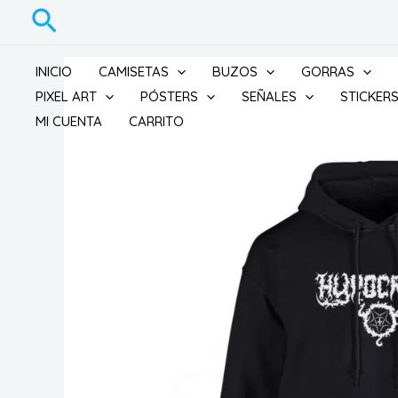
Ir
Buscar
al
contenido
INICIO
CAMISETAS
BUZOS
GORRAS
PIXEL ART
PÓSTERS
SEÑALES
STICKER
MI CUENTA
CARRITO