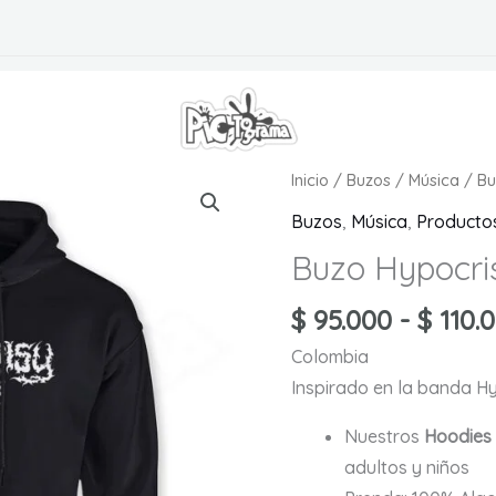
S
Inicio
/
Buzos
/
Música
/ Bu
Buzos
,
Música
,
Producto
Buzo Hypocri
$
95.000
-
$
110.
Colombia
Inspirado en la banda H
Nuestros
Hoodie
adultos y niños