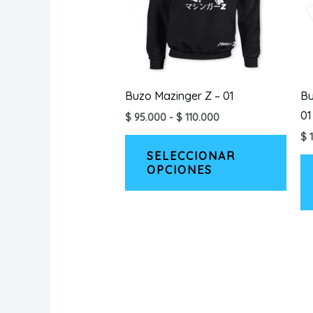
Buzo Mazinger Z – 01
Bu
01
Rango
$
95.000
-
$
110.000
de
$
1
Este
precios:
desde
SELECCIONAR
prod
$ 95.000
OPCIONES
tiene
hasta
$ 110.000
múlti
varia
Las
opci
se
pued