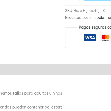
Hypocrisy
-
SKU:
Buzo Hypocrisy - 01
01
Etiquetas:
buzo
,
hoodie
,
me
cantidad
Pagos seguros c
Valoraciones (0)
nemos tallas para adultos y niños
endas pueden contener poliéster)