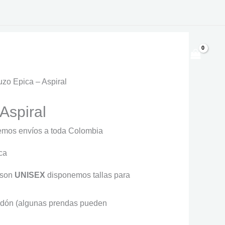
$
0
uzo Epica – Aspiral
Aspiral
o
mos envíos a toda Colombia
ca
os:
e
son
UNISEX
disponemos tallas para
000
dón (algunas prendas pueden
.000