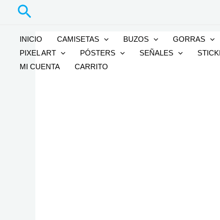
Buscar
Ir
al
contenido
INICIO
CAMISETAS
BUZOS
GORRAS
PIXEL ART
PÓSTERS
SEÑALES
STIC
MI CUENTA
CARRITO