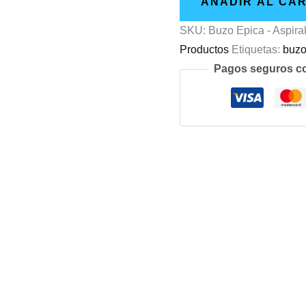
AÑADIR AL CA
Aspiral
SKU:
Buzo Epica - Aspira
cantidad
Productos
Etiquetas:
buz
Pagos seguros c