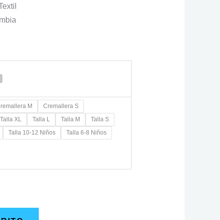
extil
ombia
remallera M
Cremallera S
Talla XL
Talla L
Talla M
Talla S
Talla 10-12 Niños
Talla 6-8 Niños