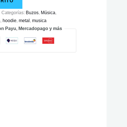
RRITO
l
Categorías:
Buzos
,
Música
,
o
,
hoodie
,
metal
,
musica
on Payu, Mercadopago y más