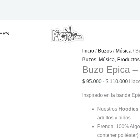
KERS
Inicio
/
Buzos
/
Música
/ B
Buzos
,
Música
,
Productos
Buzo Epica – 
Rang
$
95.000
-
$
110.000
Hace
de
Inspirado en la banda Epi
preci
desd
Nuestros
Hoodies
$ 95.
adultos y niños
hasta
Prenda: 100% Algo
$ 110
contener poliéster)