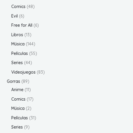
t
d
d
o
r
3
4
s
s
4
Comics
48
o
o
u
u
d
o
p
p
8
6
s
Evil
6
s
c
c
u
d
r
r
p
p
6
Free for All
6
t
t
c
u
o
o
r
r
p
1
o
Libros
13
o
t
c
d
d
o
o
r
3
s
1
s
Música
144
o
t
u
u
d
d
o
p
4
s
5
Películas
55
o
c
c
u
u
d
r
4
5
4
s
Series
44
t
t
c
c
u
o
p
p
4
o
o
8
Videojuegos
83
t
t
c
d
r
r
p
s
s
3
8
o
Gorras
89
o
t
u
o
o
r
p
9
1
s
Anime
11
s
o
c
d
d
o
r
p
1
1
Comics
17
s
t
u
u
d
o
r
p
7
2
Música
2
o
c
c
u
d
o
r
p
p
s
3
Películas
31
t
t
c
u
d
o
r
r
1
9
o
Series
9
o
t
c
u
d
o