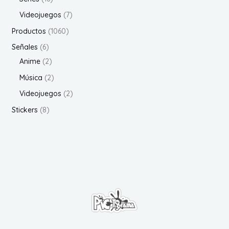
s
c
c
c
d
d
r
5
6
7
Videojuegos
7
t
t
t
u
u
o
p
p
p
o
o
1
Productos
1060
o
c
c
d
r
r
r
s
s
0
6
Señales
6
t
t
u
o
o
o
6
p
2
Anime
2
o
o
c
d
d
d
0
r
p
2
s
Música
2
s
t
u
u
u
p
o
r
p
2
Videojuegos
2
o
c
c
c
r
d
o
r
p
8
s
Stickers
8
t
t
t
o
u
d
o
r
p
o
o
o
d
c
u
d
o
r
s
s
s
u
t
c
u
d
o
c
o
t
c
u
d
t
s
o
t
c
u
o
s
o
t
c
s
s
o
t
s
o