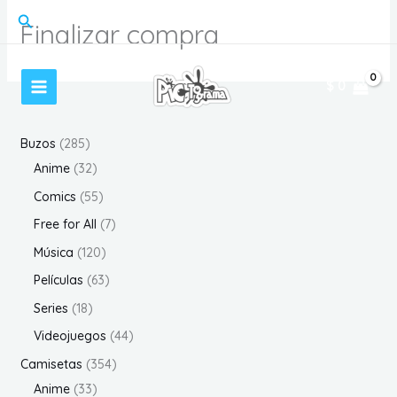
Ir
Buscar
Finalizar compra
al
contenido
$
0
2
Buzos
285
8
3
Anime
32
5
2
5
Comics
55
p
p
5
7
Free for All
7
r
r
p
p
1
Música
120
o
o
r
r
2
6
Películas
63
d
d
o
o
0
3
1
Series
18
u
u
d
d
p
p
8
4
Videojuegos
44
c
c
u
u
r
r
p
4
3
Camisetas
354
t
t
c
c
o
o
r
p
3
5
Anime
33
o
o
t