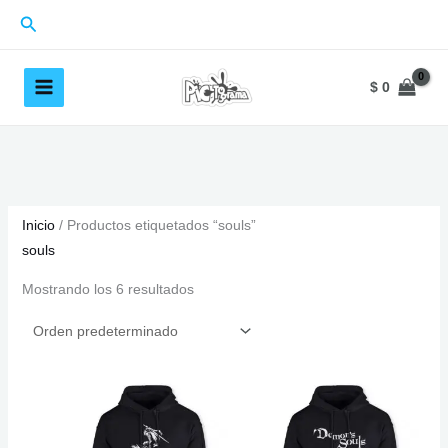
Ir
Buscar
al
contenido
$
0
Inicio
/ Productos etiquetados “souls”
souls
Mostrando los 6 resultados