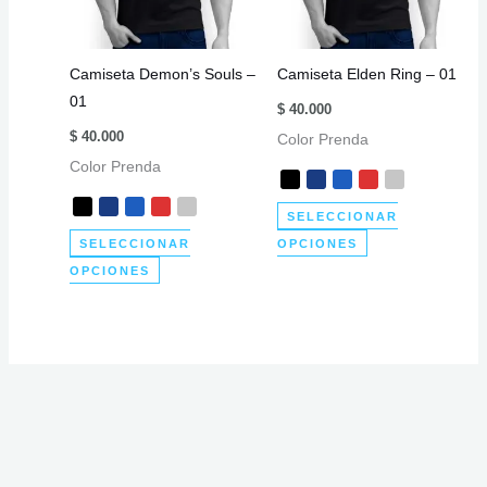
elegir
pueden
en
elegir
Camiseta Demon’s Souls –
Camiseta Elden Ring – 01
la
en
01
página
la
$
40.000
de
página
$
40.000
Color Prenda
producto
de
Color Prenda
producto
SELECCIONAR
Este
SELECCIONAR
OPCIONES
Este
producto
OPCIONES
producto
tiene
tiene
múltiples
múltiples
variantes.
variantes.
Las
Las
opciones
opciones
se
se
pueden
pueden
elegir