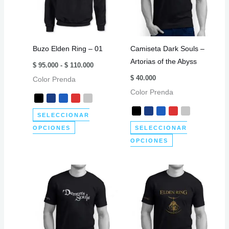
opciones
se
se
pueden
pueden
elegir
elegir
en
Buzo Elden Ring – 01
Camiseta Dark Souls –
en
la
Artorias of the Abyss
Rango
la
página
$
95.000
-
$
110.000
de
página
de
$
40.000
Color Prenda
precios:
desde
de
producto
Color Prenda
$ 95.000
producto
hasta
$ 110.000
SELECCIONAR
Este
OPCIONES
SELECCIONAR
producto
Este
OPCIONES
tiene
producto
múltiples
tiene
variantes.
múltiples
Las
variantes.
opciones
Las
se
opciones
pueden
se