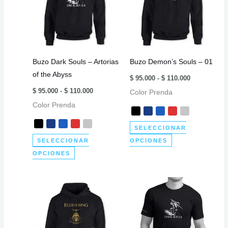
Buzo Dark Souls – Artorias
Buzo Demon’s Souls – 01
of the Abyss
Rango
$
95.000
-
$
110.000
de
Rango
$
95.000
-
$
110.000
Color Prenda
precios:
de
desde
Color Prenda
precios:
$ 95.000
desde
hasta
$ 95.000
$ 110.000
SELECCIONAR
hasta
$ 110.000
Este
SELECCIONAR
OPCIONES
Este
producto
OPCIONES
producto
tiene
tiene
múltiples
múltiples
variantes.
variantes.
Las
Las
opciones