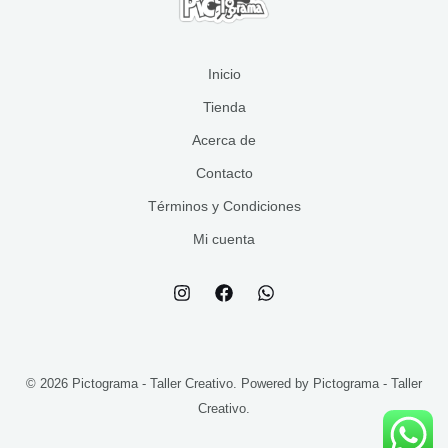
s
s
o
t
s
o
s
Inicio
Tienda
Acerca de
Contacto
Términos y Condiciones
Mi cuenta
© 2026 Pictograma - Taller Creativo. Powered by Pictograma - Taller
Creativo.