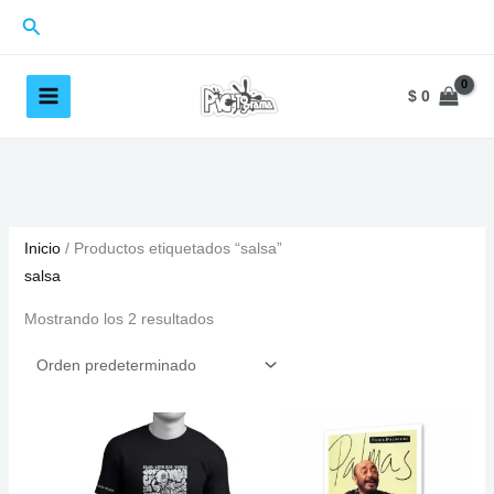
Ir
Buscar
al
contenido
$
0
Inicio
/ Productos etiquetados “salsa”
salsa
Mostrando los 2 resultados