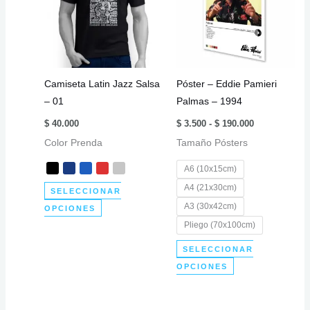
Camiseta Latin Jazz Salsa
Póster – Eddie Pamieri
– 01
Palmas – 1994
Rango
$
40.000
$
3.500
-
$
190.000
de
Color Prenda
Tamaño Pósters
precios:
desde
$ 3.500
A6 (10x15cm)
hasta
$ 190.000
A4 (21x30cm)
SELECCIONAR
Este
A3 (30x42cm)
OPCIONES
producto
Pliego (70x100cm)
tiene
SELECCIONAR
múltiples
Este
OPCIONES
variantes.
producto
Las
tiene