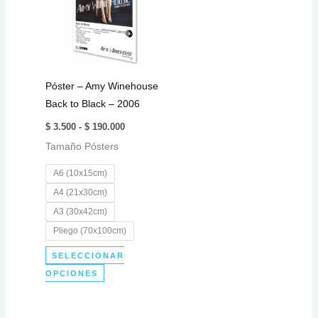
Póster – Amy Winehouse
Back to Black – 2006
Rango
$
3.500
-
$
190.000
de
Tamaño Pósters
precios:
desde
$ 3.500
A6 (10x15cm)
hasta
$ 190.000
A4 (21x30cm)
A3 (30x42cm)
Pliego (70x100cm)
SELECCIONAR
Este
OPCIONES
producto
tiene