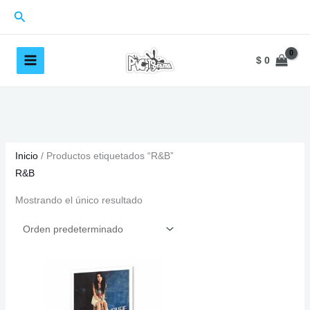
Ir
Buscar
al
contenido
$
0
Inicio
/ Productos etiquetados “R&B”
R&B
Mostrando el único resultado