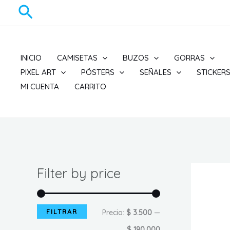
Ir
Buscar
al
contenido
INICIO
CAMISETAS
BUZOS
GORRAS
PIXEL ART
PÓSTERS
SEÑALES
STICKER
MI CUENTA
CARRITO
Filter by price
FILTRAR
P
P
Precio:
$ 3.500
—
r
r
$ 190.000