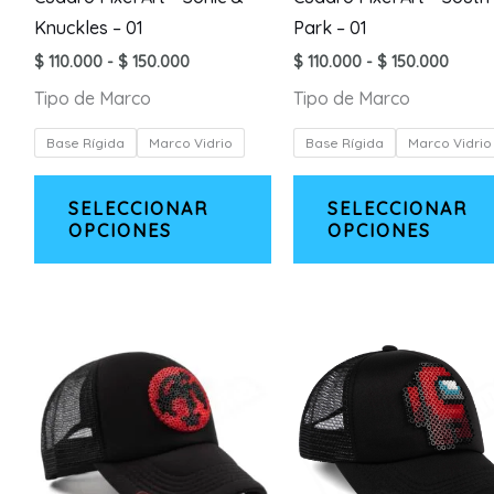
Knuckles – 01
Park – 01
Rango
Rang
$
110.000
-
$
150.000
$
110.000
-
$
150.000
de
de
Tipo de Marco
Tipo de Marco
precios:
precio
desde
desd
$ 110.000
$ 110.
Base Rígida
Marco Vidrio
Base Rígida
Marco Vidrio
hasta
hasta
$ 150.000
$ 150
Este
SELECCIONAR
SELECCIONAR
producto
OPCIONES
OPCIONES
tiene
múltiples
variantes.
Las
opciones
se
pueden
elegir
en