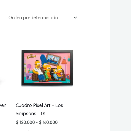
ven
Cuadro Pixel Art – Los
Simpsons – 01
Rango
$
120.000
-
$
160.000
de