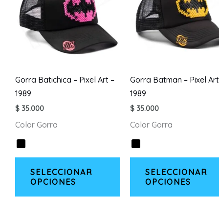
pueden
elegir
en
la
página
de
Gorra Batichica – Pixel Art –
Gorra Batman – Pixel Art
producto
1989
1989
$
35.000
$
35.000
Color Gorra
Color Gorra
Este
SELECCIONAR
SELECCIONAR
producto
OPCIONES
OPCIONES
tiene
múltiples
variantes.