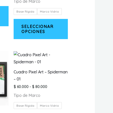
Tipo de Marco
precios:
desde
$ 120.000
Base Rígida
Marco Vidrio
hasta
$ 160.000
Este
SELECCIONAR
producto
OPCIONES
tiene
múltiples
variantes.
Las
opciones
se
Cuadro Pixel Art – Spiderman
pueden
– 01
elegir
Rango
$
60.000
-
$
80.000
en
de
Tipo de Marco
precios:
la
desde
página
$ 60.000
Base Rígida
Marco Vidrio
hasta
de