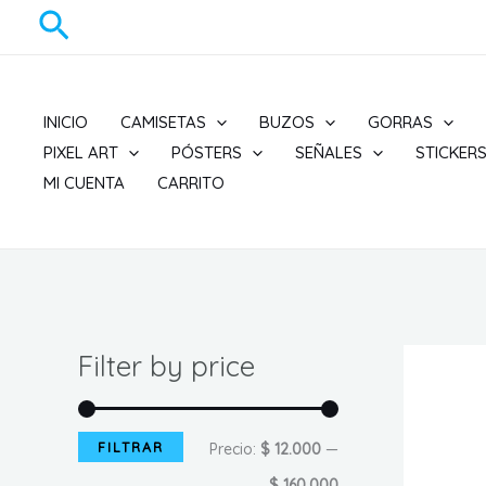
Ir
Buscar
al
contenido
INICIO
CAMISETAS
BUZOS
GORRAS
PIXEL ART
PÓSTERS
SEÑALES
STICKER
MI CUENTA
CARRITO
Filter by price
FILTRAR
P
P
Precio:
$ 12.000
—
r
r
$ 160.000