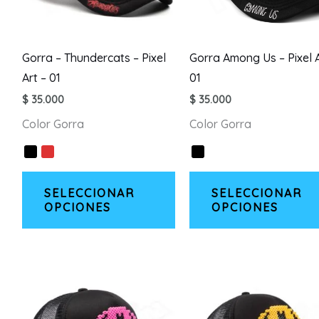
la
página
de
Gorra – Thundercats – Pixel
Gorra Among Us – Pixel A
producto
Art – 01
01
$
35.000
$
35.000
Color Gorra
Color Gorra
Este
SELECCIONAR
SELECCIONAR
producto
OPCIONES
OPCIONES
tiene
múltiples
variantes.
Las
opciones
se