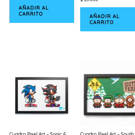
original
actual
era:
es:
AÑADIR AL
$ 50.000.
$ 45.000.
CARRITO
AÑADIR AL
CARRITO
Cuadro Pixel Art – Sonic &
Cuadro Pixel Art – South