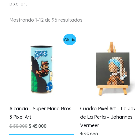
pixel art
Mostrando 1–12 de 96 resultados
¡Oferta!
Alcancía – Super Mario Bros
Cuadro Pixel Art – La Jo
3 Pixel Art
de La Perla – Johannes
Vermeer
El
El
$
50.000
$
45.000
precio
precio
$
25.000