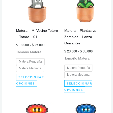
Matera – Mi Vecino Totoro
Matera – Plantas vs
– Totoro – 01
Zombies – Lanza
Guisantes
Rango
$
18.000
-
$
25.000
de
Rango
$
23.000
-
$
35.000
Tamaño Matera
precios:
de
desde
Tamaño Matera
precios:
$ 18.000
Matera Pequeña
desde
hasta
$ 23.000
$ 25.000
Matera Pequeña
Matera Mediana
hasta
$ 35.000
Matera Mediana
SELECCIONAR
Este
OPCIONES
SELECCIONAR
producto
Este
OPCIONES
tiene
producto
múltiples
tiene
variantes.
múltiples