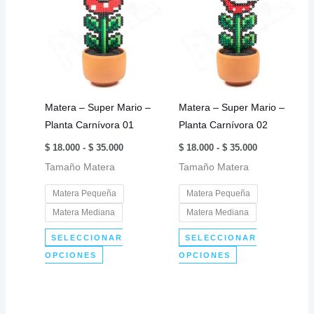
variantes.
variantes.
Las
Las
opciones
opciones
se
se
pueden
pueden
elegir
elegir
Matera – Super Mario –
Matera – Super Mario –
en
en
Planta Carnívora 01
Planta Carnívora 02
la
la
Rango
Rango
página
página
$
18.000
-
$
35.000
$
18.000
-
$
35.000
de
de
de
de
Tamaño Matera
precios:
Tamaño Matera
precios:
desde
desde
producto
producto
$ 18.000
$ 18.000
Matera Pequeña
Matera Pequeña
hasta
hasta
$ 35.000
$ 35.000
Matera Mediana
Matera Mediana
SELECCIONAR
SELECCIONAR
Este
Este
OPCIONES
OPCIONES
producto
producto
tiene
tiene
múltiples
múltiples