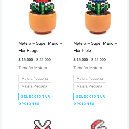
Las
variantes.
opciones
Las
se
opciones
pueden
se
elegir
pueden
en
elegir
Matera – Super Mario –
Matera – Super Mario –
la
en
Flor Fuego
Flor Hielo
página
la
Rango
Rango
de
página
$
15.000
-
$
22.000
$
15.000
-
$
22.000
de
de
producto
de
Tamaño Matera
precios:
Tamaño Matera
precios:
desde
desde
producto
$ 15.000
$ 15.000
Matera Pequeña
Matera Pequeña
hasta
hasta
$ 22.000
$ 22.000
Matera Mediana
Matera Mediana
SELECCIONAR
SELECCIONAR
Este
Este
OPCIONES
OPCIONES
producto
producto
tiene
tiene
múltiples
múltiples