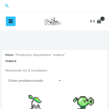
Ir
Buscar
al
contenido
$
0
Inicio
/ Productos etiquetados “matera”
matera
Mostrando los 6 resultados