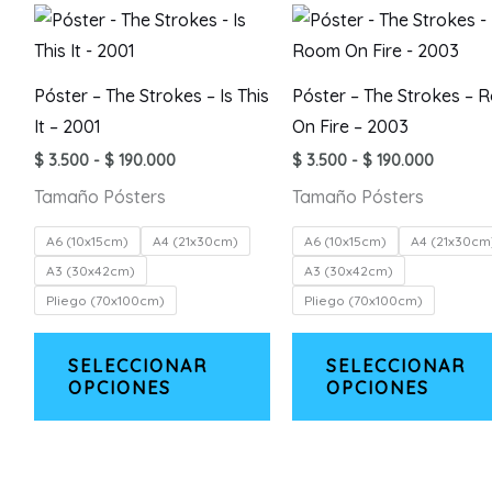
Las
opciones
se
Póster – The Strokes – Is This
Póster – The Strokes – 
pueden
It – 2001
On Fire – 2003
elegir
Rango
Rango
$
3.500
-
$
190.000
$
3.500
-
$
190.000
en
de
de
Tamaño Pósters
Tamaño Pósters
precios:
precios
la
desde
desde
página
$ 3.500
$ 3.500
A6 (10x15cm)
A4 (21x30cm)
A6 (10x15cm)
A4 (21x30cm
hasta
hasta
de
A3 (30x42cm)
A3 (30x42cm)
$ 190.000
$ 190.0
producto
Pliego (70x100cm)
Pliego (70x100cm)
Este
SELECCIONAR
SELECCIONAR
producto
OPCIONES
OPCIONES
tiene
múltiples
variantes.