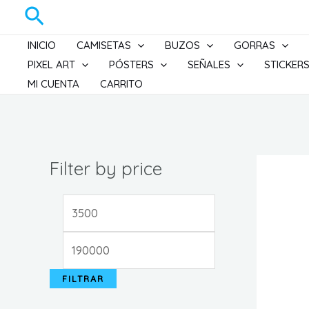
Ir
Buscar
al
INICIO
CAMISETAS
BUZOS
GORRAS
contenido
PIXEL ART
PÓSTERS
SEÑALES
STICKER
MI CUENTA
CARRITO
Filter by price
P
P
r
r
e
e
c
c
FILTRAR
i
i