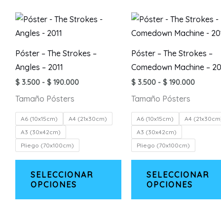
Póster – The Strokes –
Póster – The Strokes –
Angles – 2011
Comedown Machine – 20
Rango
Rango
$
3.500
-
$
190.000
$
3.500
-
$
190.000
de
de
Tamaño Pósters
Tamaño Pósters
precios:
precios
desde
desde
$ 3.500
$ 3.500
A6 (10x15cm)
A4 (21x30cm)
A6 (10x15cm)
A4 (21x30cm
hasta
hasta
A3 (30x42cm)
A3 (30x42cm)
$ 190.000
$ 190.0
Pliego (70x100cm)
Pliego (70x100cm)
Este
SELECCIONAR
SELECCIONAR
producto
OPCIONES
OPCIONES
tiene
múltiples
variantes.