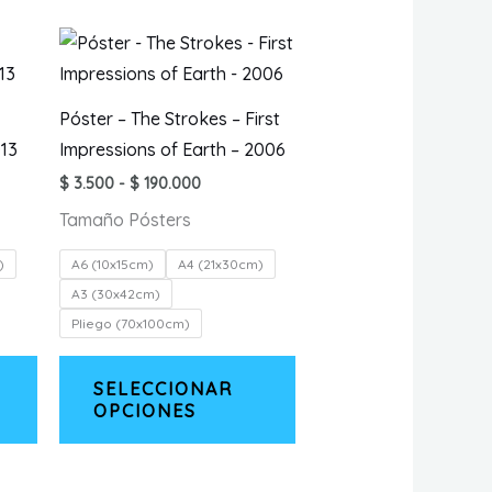
Póster – The Strokes – First
13
Impressions of Earth – 2006
Rango
$
3.500
-
$
190.000
de
Tamaño Pósters
:
precios:
desde
$ 3.500
)
A6 (10x15cm)
A4 (21x30cm)
hasta
A3 (30x42cm)
00
$ 190.000
Pliego (70x100cm)
Este
Este
SELECCIONAR
producto
producto
OPCIONES
tiene
tiene
múltiples
múltiples
variantes.
variantes.