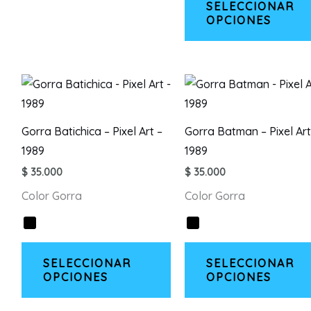
SELECCIONAR
se
OPCIONES
pueden
elegir
en
la
página
de
Gorra Batichica – Pixel Art –
Gorra Batman – Pixel Art
producto
1989
1989
$
35.000
$
35.000
Color Gorra
Color Gorra
Este
SELECCIONAR
SELECCIONAR
producto
OPCIONES
OPCIONES
tiene
múltiples