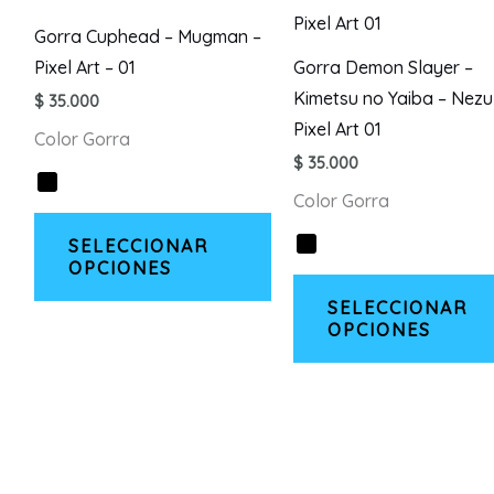
se
Gorra Cuphead – Mugman –
pueden
Pixel Art – 01
Gorra Demon Slayer –
elegir
Kimetsu no Yaiba – Nezu
$
35.000
en
Pixel Art 01
Color Gorra
la
$
35.000
página
Color Gorra
de
Este
producto
SELECCIONAR
producto
OPCIONES
tiene
SELECCIONAR
múltiples
OPCIONES
variantes.
Las
opciones
se
pueden