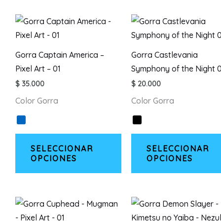
variantes.
Las
opciones
se
Gorra Captain America –
Gorra Castlevania
pueden
Pixel Art – 01
Symphony of the Night 
elegir
$
35.000
$
20.000
en
Color Gorra
Color Gorra
la
página
de
Este
producto
SELECCIONAR
SELECCIONAR
producto
OPCIONES
OPCIONES
tiene
múltiples
variantes.
Las
opciones