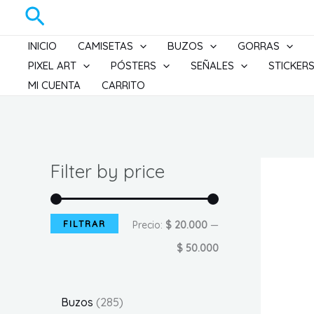
Ir
Buscar
al
INICIO
CAMISETAS
BUZOS
GORRAS
contenido
PIXEL ART
PÓSTERS
SEÑALES
STICKER
MI CUENTA
CARRITO
Filter by price
FILTRAR
P
P
Precio:
$ 20.000
—
r
r
$ 50.000
e
e
c
c
2
Buzos
285