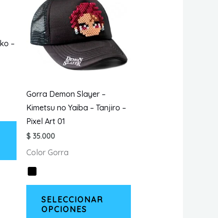
se
se
pueden
pueden
elegir
elegir
ko –
en
en
la
la
página
página
de
de
Gorra Demon Slayer –
producto
producto
Kimetsu no Yaiba – Tanjiro –
Pixel Art 01
Este
$
35.000
producto
tiene
Color Gorra
múltiples
variantes.
Este
Las
SELECCIONAR
producto
opciones
OPCIONES
tiene