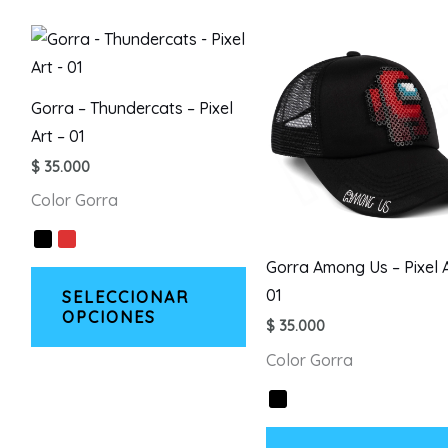
Gorra – Thundercats – Pixel
Art – 01
$
35.000
Color Gorra
Gorra Among Us – Pixel A
Este
01
SELECCIONAR
producto
OPCIONES
$
35.000
tiene
múltiples
Color Gorra
variantes.
Las
opciones