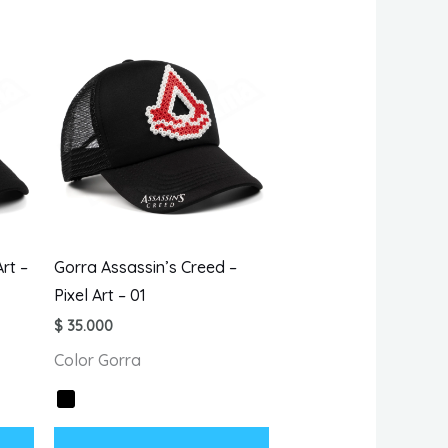
rt –
Gorra Assassin’s Creed –
Pixel Art – 01
$
35.000
Color Gorra
Este
Este