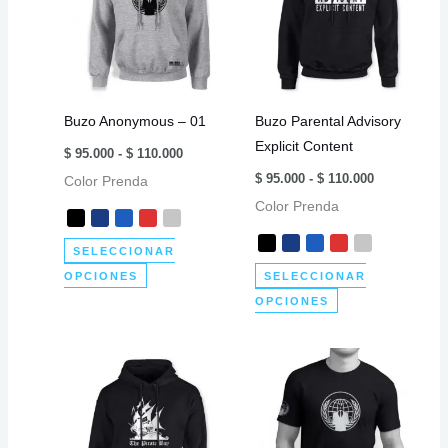
Buzo Anonymous – 01
Buzo Parental Advisory
Explicit Content
Rango
$
95.000
-
$
110.000
de
Rango
$
95.000
-
$
110.000
Color Prenda
precios:
de
desde
Color Prenda
precios:
$ 95.000
desde
hasta
$ 95.000
$ 110.000
SELECCIONAR
hasta
$ 110.000
Este
OPCIONES
SELECCIONAR
producto
Este
OPCIONES
tiene
producto
múltiples
tiene
variantes.
múltiples
Las
variantes.
opciones
Las