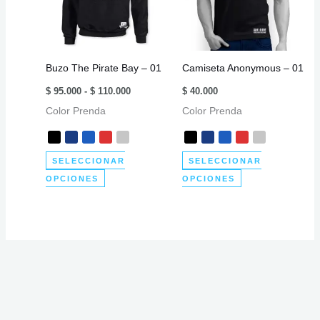
se
opciones
pueden
se
elegir
pueden
en
elegir
Buzo The Pirate Bay – 01
Camiseta Anonymous – 01
la
en
Rango
página
la
$
95.000
-
$
110.000
$
40.000
de
de
página
Color Prenda
precios:
Color Prenda
desde
producto
de
$ 95.000
producto
hasta
$ 110.000
SELECCIONAR
SELECCIONAR
Este
Este
OPCIONES
OPCIONES
producto
producto
tiene
tiene
múltiples
múltiples
variantes.
variantes.
Las
Las
opciones
opciones
se
se
pueden
pueden