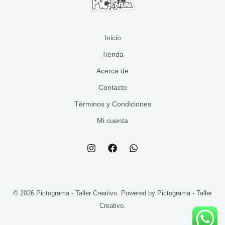
s
s
o
t
s
o
s
Inicio
Tienda
Acerca de
Contacto
Términos y Condiciones
Mi cuenta
© 2026 Pictograma - Taller Creativo. Powered by Pictograma - Taller
Creativo.