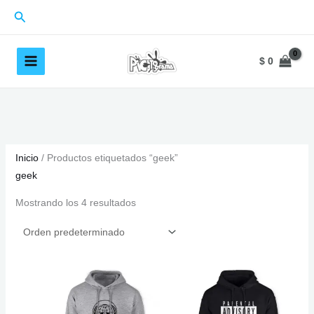
Ir
Buscar
al
contenido
$
0
Inicio
/ Productos etiquetados “geek”
geek
Mostrando los 4 resultados