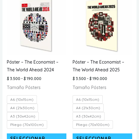
Las
La
opciones
opc
se
se
pueden
pu
elegir
ele
en
en
la
la
página
pá
Póster – The Economist –
Póster – The Economist –
de
de
The World Ahead 2024
The World Ahead 2025
producto
pr
Rango
Rango
$
3.500
-
$
190.000
$
3.500
-
$
190.000
de
de
Tamaño Pósters
Tamaño Pósters
precios:
precios:
desde
desde
$ 3.500
$ 3.500
A6 (10x15cm)
A6 (10x15cm)
hasta
hasta
$ 190.000
$ 190.000
A4 (21x30cm)
A4 (21x30cm)
A3 (30x42cm)
A3 (30x42cm)
Pliego (70x100cm)
Pliego (70x100cm)
Este
Est
SELECCIONAR
SELECCIONAR