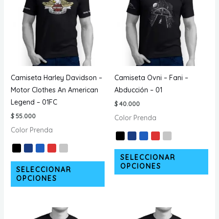
pueden
opc
elegir
se
en
pu
la
ele
página
en
de
la
producto
pá
Camiseta Harley Davidson –
Camiseta Ovni – Fani –
de
Motor Clothes An American
Abducción – 01
pr
Legend – 01FC
$
40.000
$
55.000
Color Prenda
Color Prenda
Est
SELECCIONAR
Este
pr
OPCIONES
SELECCIONAR
producto
tie
OPCIONES
tiene
múl
múltiples
var
variantes.
La