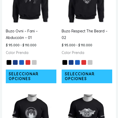
Buzo Ovni – Fani –
Buzo Respect The Beard –
Abducción – 01
02
Rango
Rango
$
95.000
-
$
110.000
$
95.000
-
$
110.000
de
de
Color Prenda
Color Prenda
precios:
precios:
desde
desde
$ 95.000
$ 95.000
hasta
hasta
$ 110.000
$ 110.000
Este
Est
SELECCIONAR
SELECCIONAR
producto
pr
OPCIONES
OPCIONES
tiene
tie
múltiples
múl
variantes.
var
Las
La
opciones
opc
se
se