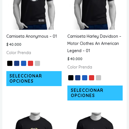
pueden
pu
elegir
ele
en
en
la
la
página
pá
Camiseta Anonymous – 01
Camiseta Harley Davidson –
de
de
Motor Clothes An American
$
40.000
producto
pr
Legend – 01
Color Prenda
$
40.000
Color Prenda
Este
SELECCIONAR
producto
OPCIONES
tiene
Est
SELECCIONAR
múltiples
pr
OPCIONES
variantes.
tie
Las
múl
opciones
var
se
La