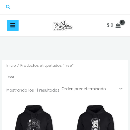
Ir
Buscar
al
contenido
$
0
Inicio
/ Productos etiquetados “free”
free
Mostrando los 11 resultados