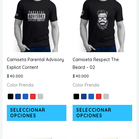
Las
opc
opciones
se
se
pu
pueden
ele
elegir
en
en
la
la
pá
página
de
Camiseta Parental Advisory
Camiseta Respect The
de
pr
Explicit Content
Beard – 02
producto
$
40.000
$
40.000
Color Prenda
Color Prenda
Este
Est
SELECCIONAR
SELECCIONAR
producto
pr
OPCIONES
OPCIONES
tiene
tie
múltiples
múl
variantes.
var