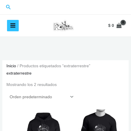
Ir
Buscar
al
contenido
$
0
Inicio
/ Productos etiquetados “extraterrestre”
extraterrestre
Mostrando los 2 resultados