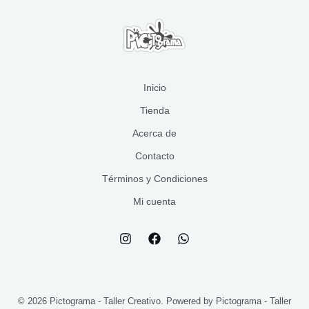
s
o
t
c
u
o
s
o
t
c
s
s
o
t
s
o
s
Inicio
Tienda
Acerca de
Contacto
Términos y Condiciones
Mi cuenta
© 2026 Pictograma - Taller Creativo. Powered by Pictograma - Taller