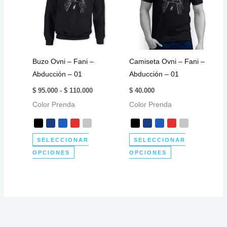
Buzo Ovni – Fani –
Camiseta Ovni – Fani –
Abducción – 01
Abducción – 01
Rango
$
95.000
-
$
110.000
$
40.000
de
Color Prenda
precios:
Color Prenda
desde
$ 95.000
hasta
$ 110.000
SELECCIONAR
SELECCIONAR
Este
Este
OPCIONES
OPCIONES
producto
producto
tiene
tiene
múltiples
múltiples
variantes.
variantes.
Las
Las